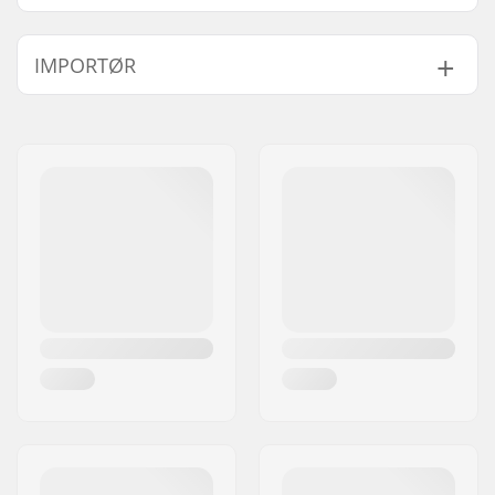
IMPORTØR
Navn:
Centrano ApS
Adresse:
Omega 6
Post nr:
8382
By:
Hinnerup
Land:
Danmark