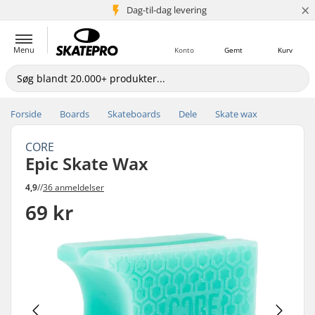
×
Dag-til-dag levering
5+ mio. kunder
Menu
Konto
Gemt
Kurv
Forside
Boards
Skateboards
Dele
Skate wax
CORE
Epic Skate Wax
4,9
//
36 anmeldelser
69 kr