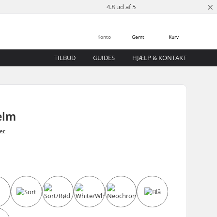
×
4.8 ud af 5
Konto
Gemt
Kurv
TILBUD
GUIDES
HJÆLP & KONTAKT
elm
er