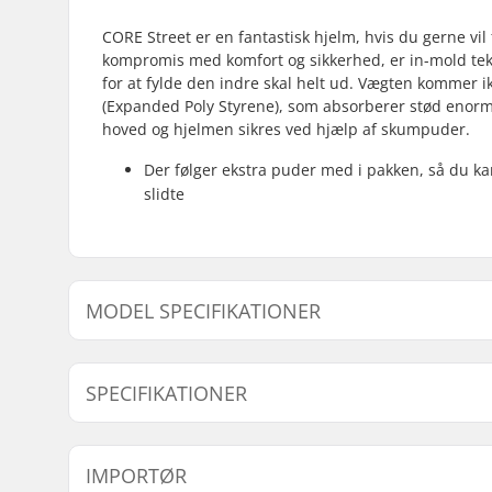
CORE Street er en fantastisk hjelm, hvis du gerne vil 
kompromis med komfort og sikkerhed, er in-mold tek
for at fylde den indre skal helt ud. Vægten kommer ik
(Expanded Poly Styrene), som absorberer stød enormt 
hoved og hjelmen sikres ved hjælp af skumpuder.
Der følger ekstra puder med i pakken, så du ka
slidte
MODEL SPECIFIKATIONER
Model
Indvendig mål
SPECIFIKATIONER
XS-S
48cm, 49cm, 50cm
Størrelsesjusterbar:
Nej
IMPORTØR
Godkendelser:
EN 1078
,