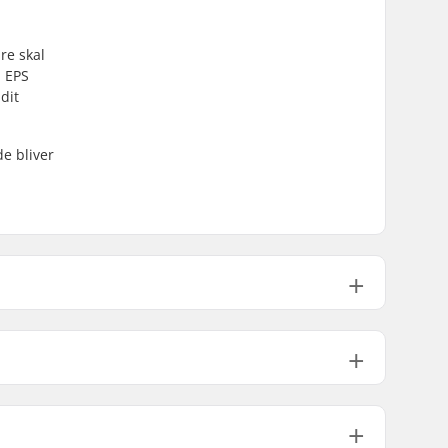
re skal
i EPS
dit
e bliver
55cm, 56cm, 57cm, 58cm
59cm, 60cm, 61cm
Skum
4mm