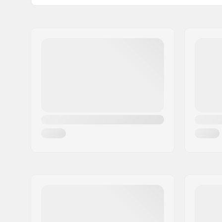
Ydre skal type:
Sammenst
Navn:
Centrano ApS
Indre skaltype:
EPS
Adresse:
Omega 6
Post nr:
8382
By:
Hinnerup
Land:
Danmark