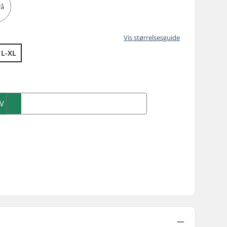
Vis størrelsesguide
L-XL
)
V