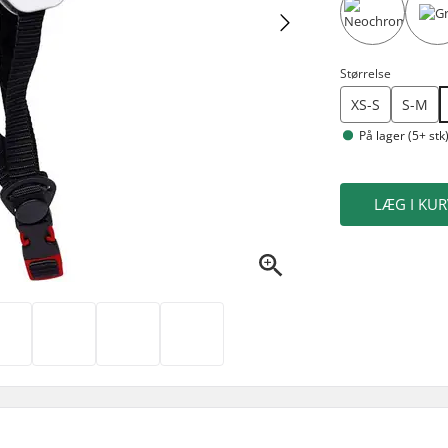
Størrelse
XS-S
S-M
På lager (5+ stk
LÆG I KUR