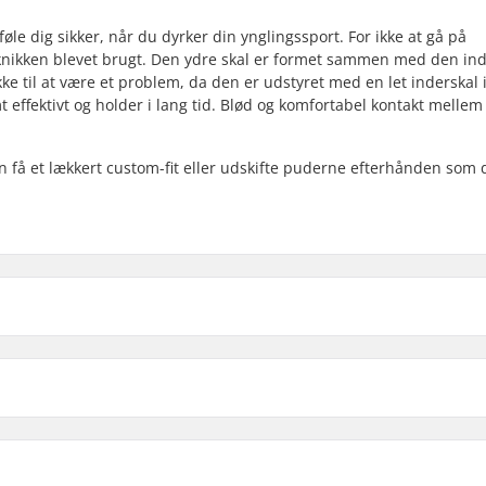
føle dig sikker, når du dyrker din ynglingssport. For ikke at gå på
nikken blevet brugt. Den ydre skal er formet sammen med den ind
ke til at være et problem, da den er udstyret med en let inderskal 
effektivt og holder i lang tid. Blød og komfortabel kontakt mellem 
n få et lækkert custom-fit eller udskifte puderne efterhånden som d
S-M
L-XL
, 51cm, 52cm, 53cm, 54cm
Polstringsmateriale:
CPSC 1203
Polstringstykkelse: