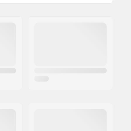
Ja
400g