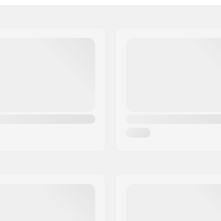
øbt
Extra padding inkluderet:
Vægt: