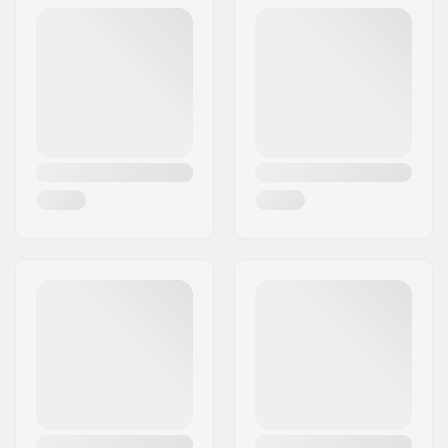
Post nr:
8382
By:
Hinnerup
Land:
Danmark