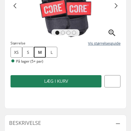
Størrelse
Vis størrelsesguide
XS
S
M
L
På lager (5+ par)
LÆG I KURV
BESKRIVELSE