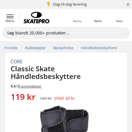
×
Dag-til-dag levering
5+ mio. kunder
Menu
Konto
Gemt
Kurv
Forside
Rulleskøjter
Beskyttelse
Håndledsbeskyttere
CORE
Classic Skate
Håndledsbeskyttere
4,4
//
8 anmeldelser
119 kr
149 kr
SPAR
30 kr