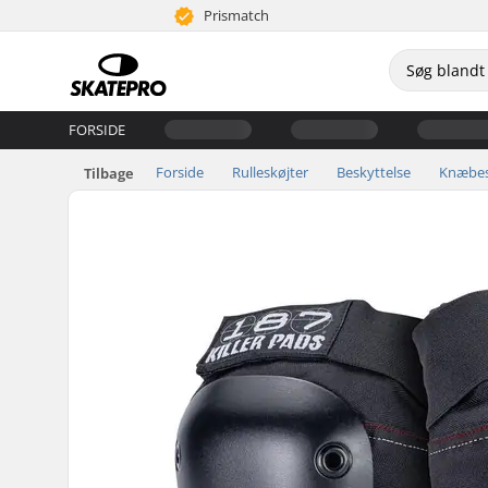
Prismatch
FORSIDE
Forside
Rulleskøjter
Beskyttelse
Knæbes
Tilbage