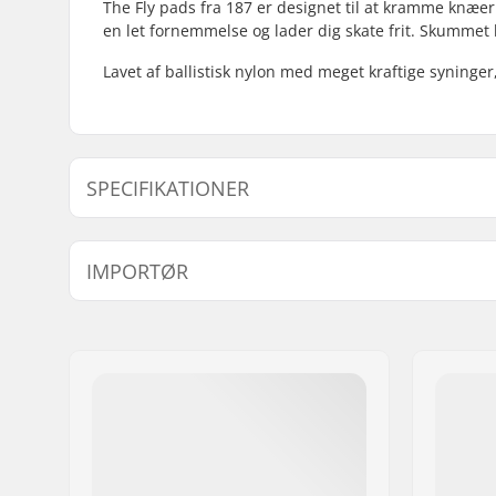
The Fly pads fra 187 er designet til at kramme knæe
en let fornemmelse og lader dig skate frit. Skummet 
Lavet af ballistisk nylon med meget kraftige syninger
SPECIFIKATIONER
Beskyttelse:
Foam sys
IMPORTØR
Navn:
Centrano ApS
Adresse:
Omega 6
Post nr:
8382
By:
Hinnerup
Land:
Danmark