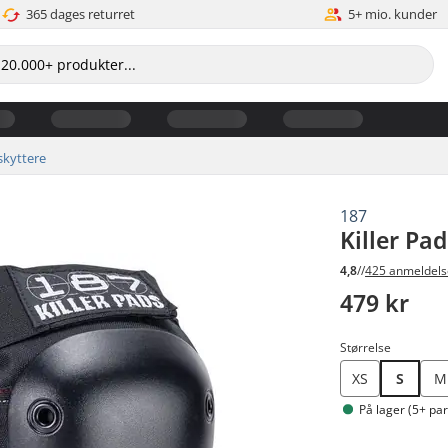
365 dages returret
5+ mio. kunder
kyttere
187
Killer Pa
4,8
//
425 anmeldels
479 kr
Størrelse
XS
S
M
På lager (5+ par