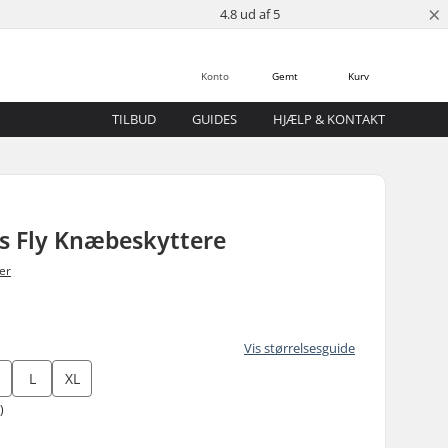
×
4.8 ud af 5
Konto
Gemt
Kurv
TILBUD
GUIDES
HJÆLP & KONTAKT
ds Fly Knæbeskyttere
er
Vis størrelsesguide
L
XL
)