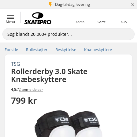
×
Dag-til-dag levering
5+ mio. kunder
Menu
Konto
Gemt
Kurv
Forside
Rulleskøjter
Beskyttelse
Knæbeskyttere
TSG
Rollerderby 3.0 Skate
Knæbeskyttere
4,5
//
2 anmeldelser
799 kr