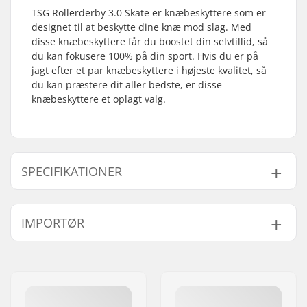
TSG Rollerderby 3.0 Skate er knæbeskyttere som er
designet til at beskytte dine knæ mod slag. Med
disse knæbeskyttere får du boostet din selvtillid, så
du kan fokusere 100% på din sport. Hvis du er på
jagt efter et par knæbeskyttere i højeste kvalitet, så
du kan præstere dit aller bedste, er disse
knæbeskyttere et oplagt valg.
SPECIFIKATIONER
Køn:
Unisex
IMPORTØR
Beskyttelse:
Slagfaste polyethylen
skaller, EVA foam
Navn:
Centrano ApS
Lukkesystem:
To elastiske stropper,
Adresse:
Omega 6
Velcrolukning
Post nr:
8382
Stil:
EN 14120