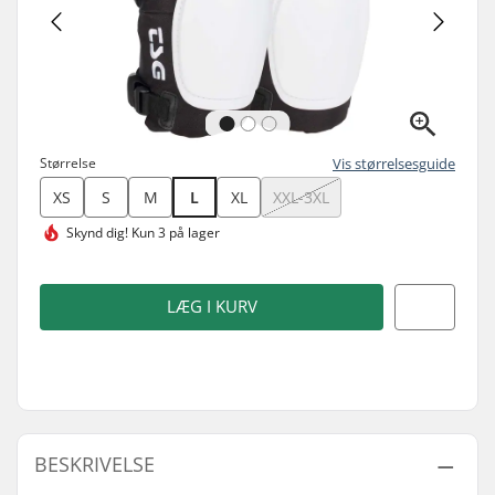
Størrelse
Vis størrelsesguide
XS
S
M
L
XL
XXL-3XL
Skynd dig!
Kun 3 på lager
LÆG I KURV
BESKRIVELSE