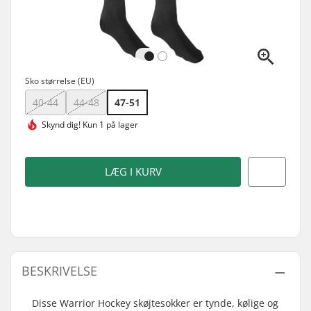
Sko størrelse (EU)
40-44
44-48
47-51
Skynd dig!
Kun 1 på lager
LÆG I KURV
BESKRIVELSE
Disse Warrior Hockey skøjtesokker er tynde, kølige og