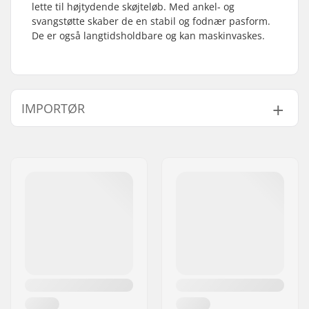
lette til højtydende skøjteløb. Med ankel- og
svangstøtte skaber de en stabil og fodnær pasform.
De er også langtidsholdbare og kan maskinvaskes.
IMPORTØR
Navn:
Centrano ApS
Adresse:
Omega 6
Post nr:
8382
By:
Hinnerup
Land:
Danmark