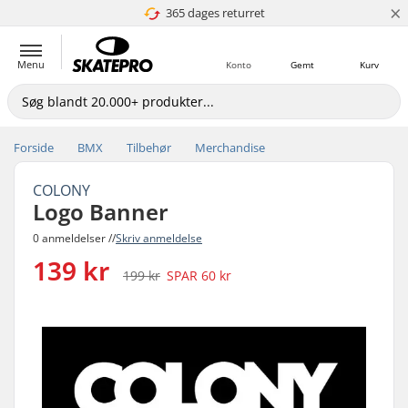
×
365 dages returret
4.8 ud af 5
Menu
Konto
Gemt
Kurv
Forside
BMX
Tilbehør
Merchandise
COLONY
Logo Banner
0 anmeldelser //
Skriv anmeldelse
139 kr
199 kr
SPAR
60 kr