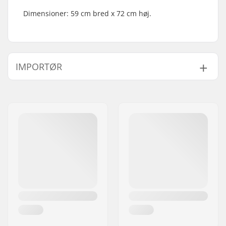
Dimensioner: 59 cm bred x 72 cm høj.
IMPORTØR
Navn:
Centrano ApS
Adresse:
Omega 6
Post nr:
8382
By:
Hinnerup
Land:
Danmark