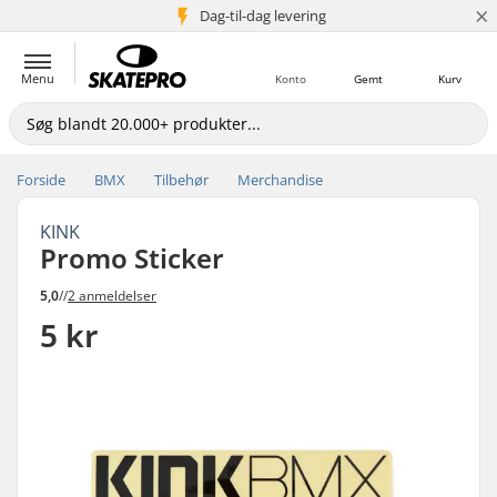
×
Dag-til-dag levering
5+ mio. kunder
Menu
Konto
Gemt
Kurv
Forside
BMX
Tilbehør
Merchandise
KINK
Promo Sticker
5,0
//
2 anmeldelser
5 kr