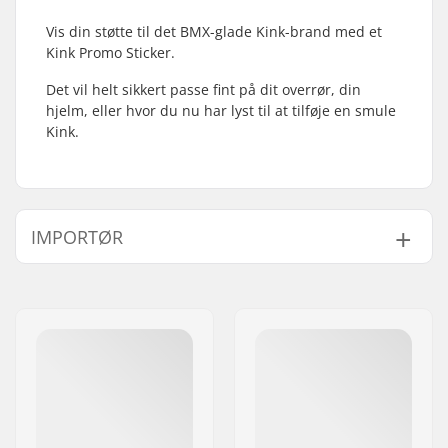
Vis din støtte til det BMX-glade Kink-brand med et
Kink Promo Sticker.
Det vil helt sikkert passe fint på dit overrør, din
hjelm, eller hvor du nu har lyst til at tilføje en smule
Kink.
IMPORTØR
Navn:
Centrano ApS
Adresse:
Omega 6
Post nr:
8382
By:
Hinnerup
Land:
Danmark