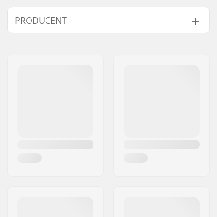
Stel Top Tube:
22.6" (57.4cm)
PRODUCENT
Nav:
Kassette, Forseglet
lejer
Navn:
We Make Things GmbH
Hjuldiameter:
26"
Adresse:
RICHARD-BYRD-STR. 12
Vægt:
11.87kg
Post nr:
50829
Styr højde:
1.969" (5cm)
By:
Köln
Bar design:
One-piece
Land:
Tyskland
Stel materiale:
Aluminium, 6061, T6
Sadelklemme:
Quick release
Sæde:
Combo
Dæk bredde:
2.3"
Aksel diameter:
10mm
Pegs:
Ikke inkluderet
Hjul offset:
28mm
Styr brede:
29.134" (74cm)
Upsweep:
3°
Backsweep:
8°