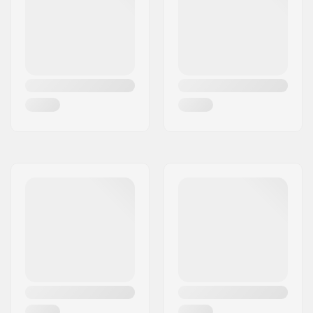
Frempind
40mm, Front load
type/Længde:
Headset-type:
Integrated 1 1/8"–1.5"
BMX Bremse
Hydraulic Disc Brake
Included:
(Rear)
,
Mechanical
Disc Brake (Front)
Gear forhold:
25/10
Krank Længde/Type:
170mm, 3-delt
Driver side:
Højre
Krank materiale:
Chromoly Stål
Krankboks:
19 mm
, Forseglet,
BSA19
Pedal materiale:
Fiberglass, Nylon,
Platform
Antal eger:
32
BMX Fælg type:
Dobbeltbundet fælg