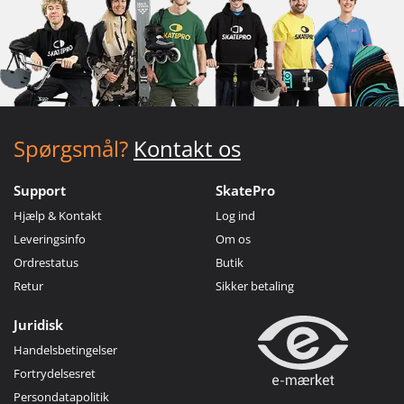
Spørgsmål?
Kontakt os
Support
SkatePro
Hjælp & Kontakt
Log ind
Leveringsinfo
Om os
Ordrestatus
Butik
Retur
Sikker betaling
Juridisk
Handelsbetingelser
Fortrydelsesret
Persondatapolitik