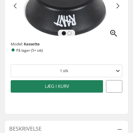
Model:
Kassette
På lager (5+ stk)
1
stk
LÆG I KURV
BESKRIVELSE