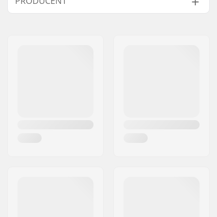
PRODUCENT
Driver side:
Driver Side
Vægt:
32g
Navn:
Source Europe GmbH
Adresse:
Am Kuckhofer Feld 13A
Post nr:
41470
By:
Neuss
Land:
Tyskland