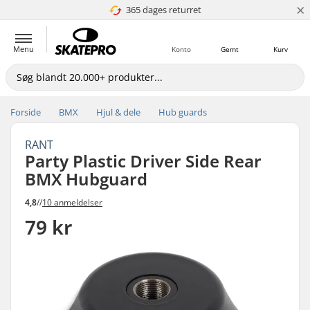
×
365 dages returret
4.8 ud af 5
Menu
Konto
Gemt
Kurv
Forside
BMX
Hjul & dele
Hub guards
RANT
Party Plastic Driver Side Rear
BMX Hubguard
4,8
//
10 anmeldelser
79 kr