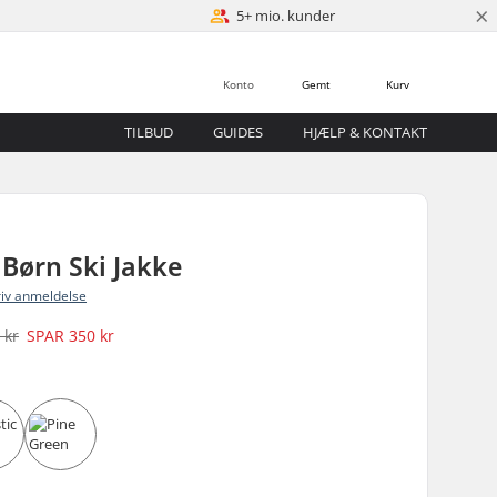
×
5+ mio. kunder
Konto
Gemt
Kurv
TILBUD
GUIDES
HJÆLP & KONTAKT
Børn Ski Jakke
riv anmeldelse
 kr
SPAR
350 kr