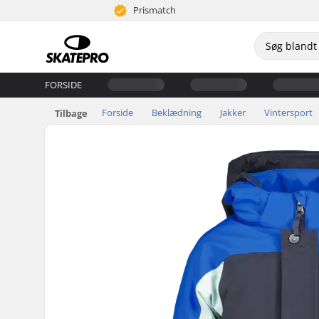
Prismatch
FORSIDE
Forside
Beklædning
Jakker
Vintersport
Tilbage