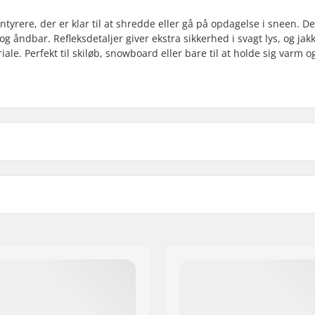
ntyrere, der er klar til at shredde eller gå på opdagelse i sneen. D
g åndbar. Refleksdetaljer giver ekstra sikkerhed i svagt lys, og jak
le. Perfekt til skiløb, snowboard eller bare til at holde sig varm o
aljer, Vindtæt
Vandtæt:
l
Isolering:
løb, Snowboard, Day to
Miljøvenlig:
Køn: