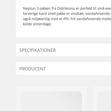
Neptun 3-jakken fra Didriksons er perfekt til små eve
farverige hard shell-jakke er vindtæt, vandafvisende o
også miljøvenlig med et PFC-frit vandafvisende materia
kolde vinterdage.
SPECIFIKATIONER
Extra features:
Refleksdet
PRODUCENT
Type:
Hard shel
Aktivitet:
Alpint ski
Navn:
Didriksons Retail AB
Day
Adresse:
Prognosgatan 8
Post nr:
SE-50464
By:
Borås
Land:
Sverige