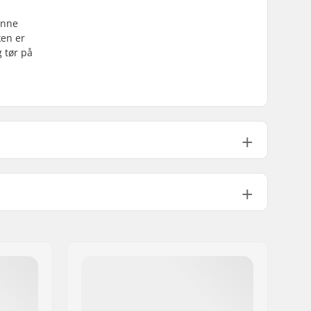
enne
ken er
g tør på
10000mm
Windbreaker, Polyester,
Polyamide
DWR - PFC fri
Børn