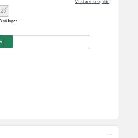
Vis størrelsesguide
120
3 på lager
V