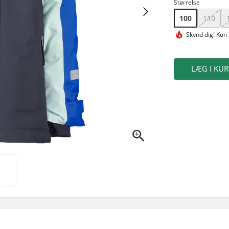
Størrelse
100
110
Skynd dig!
Kun 
LÆG I KUR