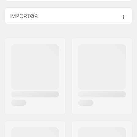
Find produkter, som er kompatible med Sisu 3D
Tandbeskytter:
IMPORTØR
Navn:
Centrano ApS
Kompatible dele
Adresse:
Omega 6
Post nr:
8382
By:
Hinnerup
Land:
Danmark