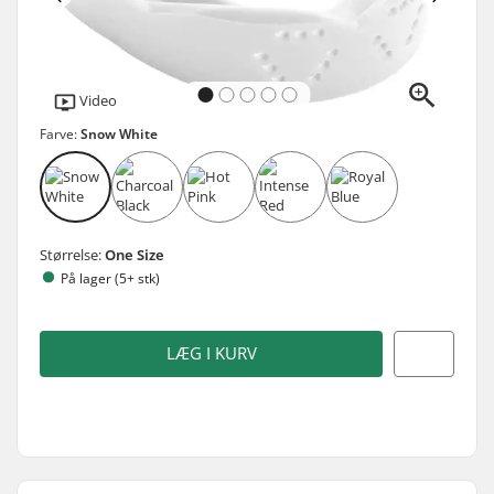
Video
Farve:
Snow White
Størrelse:
One Size
På lager (5+ stk)
LÆG I KURV