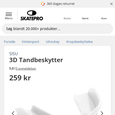
×
365 dages returret
4.8 ud af 5
Menu
Konto
Gemt
Kurv
Forside
Vintersport
Ishockey
Kropsbeskyttelse
SISU
3D Tandbeskytter
5,0
//
3 anmeldelser
259 kr