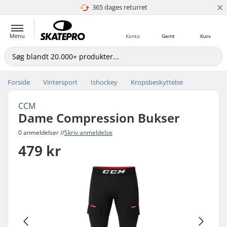
×
365 dages returret
4.8 ud af 5
Menu
Konto
Gemt
Kurv
Forside
Vintersport
Ishockey
Kropsbeskyttelse
CCM
Dame Compression Bukser
0 anmeldelser //
Skriv anmeldelse
479 kr