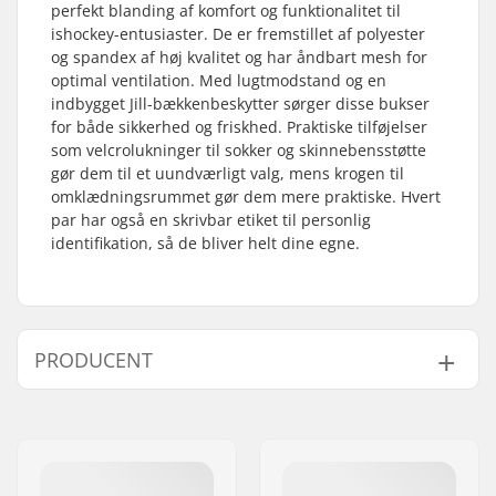
perfekt blanding af komfort og funktionalitet til
ishockey-entusiaster. De er fremstillet af polyester
og spandex af høj kvalitet og har åndbart mesh for
optimal ventilation. Med lugtmodstand og en
indbygget Jill-bækkenbeskytter sørger disse bukser
for både sikkerhed og friskhed. Praktiske tilføjelser
som velcrolukninger til sokker og skinnebensstøtte
gør dem til et uundværligt valg, mens krogen til
omklædningsrummet gør dem mere praktiske. Hvert
par har også en skrivbar etiket til personlig
identifikation, så de bliver helt dine egne.
PRODUCENT
Navn:
CCM hockey AB
Adresse:
Gårdsvägen 13
Post nr:
SE-16970