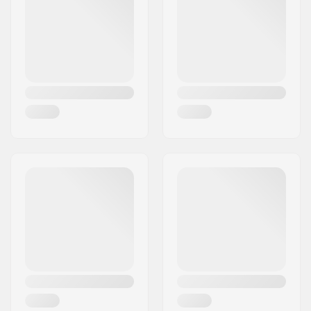
By:
Solna
Land:
Sverige