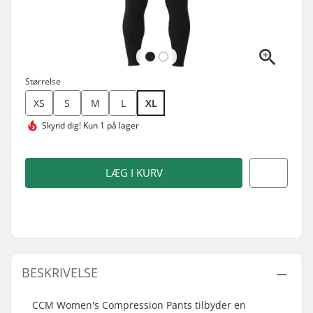
Størrelse
XS
S
M
L
XL
Skynd dig!
Kun 1 på lager
LÆG I KURV
BESKRIVELSE
CCM Women's Compression Pants tilbyder en