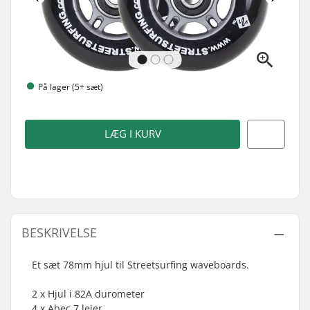
På lager (5+ sæt)
LÆG I KURV
BESKRIVELSE
Et sæt 78mm hjul til Streetsurfing waveboards.
2 x Hjul i 82A durometer
4 x Abec 7 lejer