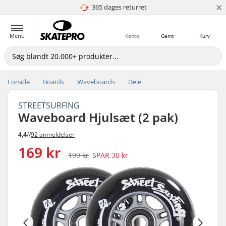
×
365 dages returret
4.8 ud af 5
Menu
Konto
Gemt
Kurv
Forside
Boards
Waveboards
Dele
STREETSURFING
Waveboard Hjulsæt (2 pak)
4,4
//
92 anmeldelser
169 kr
199 kr
SPAR
30 kr