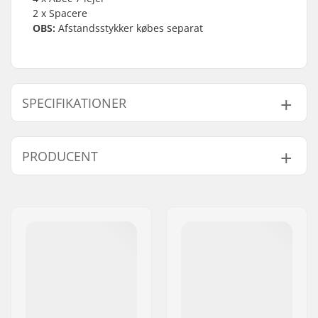
2 x Spacere
OBS:
Afstandsstykker købes separat
SPECIFIKATIONER
Hjuldiameter:
78mm
PRODUCENT
Navn:
JustSupreme ApS
Adresse:
Ydervang 5
Post nr:
4300
By:
Holbæk
Land:
Danmark