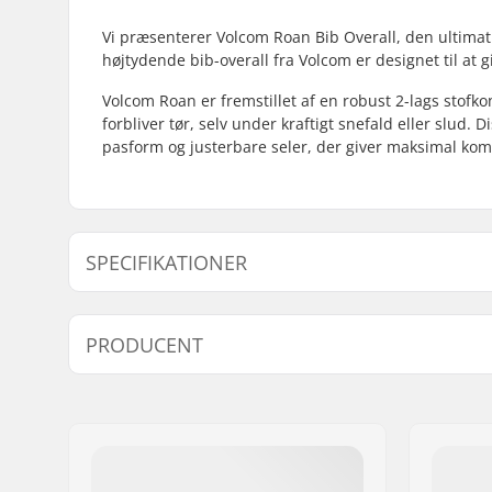
Vi præsenterer Volcom Roan Bib Overall, den ultima
højtydende bib-overall fra Volcom er designet til at
Volcom Roan er fremstillet af en robust 2-lags stofk
forbliver tør, selv under kraftigt snefald eller slud
pasform og justerbare seler, der giver maksimal kom
SPECIFIKATIONER
Type:
Hard shel
PRODUCENT
Aktivitet:
Snowboar
Vandtæt:
15000mm
Navn:
JA-Distribution ApS
Adresse:
Sejrs Alle 2, 8240 Risskov
Post nr:
8240
By:
Risskov