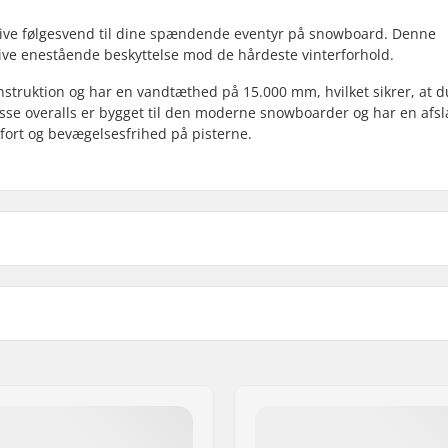
tive følgesvend til dine spændende eventyr på snowboard. Denne
 give enestående beskyttelse mod de hårdeste vinterforhold.
onstruktion og har en vandtæthed på 15.000 mm, hvilket sikrer, at d
. Disse overalls er bygget til den moderne snowboarder og har en afs
fort og bevægelsesfrihed på pisterne.
l
, Pants
Stofopbygning:
d
Køn: