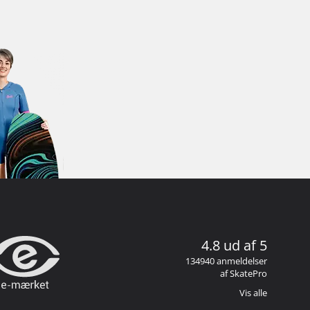
4.8 ud af 5
134940 anmeldelser
af SkatePro
Vis alle