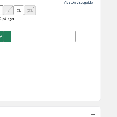
Vis størrelsesguide
L
XL
XXL
2 på lager
V