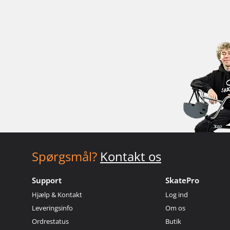
Spørgsmål?
Kontakt os
Support
SkatePro
Hjælp & Kontakt
Log ind
Leveringsinfo
Om os
Ordrestatus
Butik