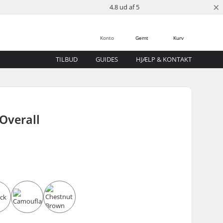
×
4.8 ud af 5
Konto
Gemt
Kurv
TILBUD
GUIDES
HJÆLP & KONTAKT
Overall