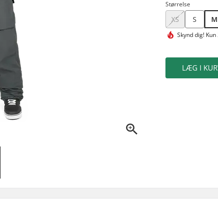
Størrelse
XS
S
M
Skynd dig!
Kun 
LÆG I KUR