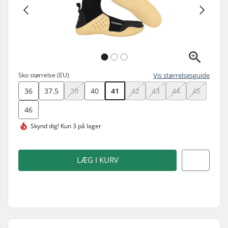
Sko størrelse (EU)
Vis størrelsesguide
36
37.5
39
40
41
42
43
44
45
46
Skynd dig!
Kun 3 på lager
LÆG I KURV