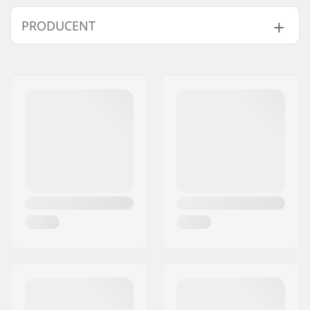
Tykkelse:
5mm
PRODUCENT
Aktivitet:
All-round
Vandtemperatur:
10-14 °C, 14-18 °C
Navn:
F-ONE SAS
Våddragt Type:
Boot
Adresse:
175 Route de la foire ZAC de
la Méditerranée
Post nr:
34470
By:
Pérols
Land:
Frankrig