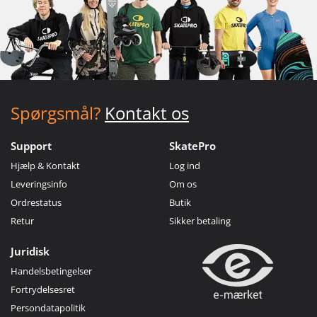
Spørgsmål?
Kontakt os
Support
SkatePro
Hjælp & Kontakt
Log ind
Leveringsinfo
Om os
Ordrestatus
Butik
Retur
Sikker betaling
Juridisk
Handelsbetingelser
Fortrydelsesret
Persondatapolitik