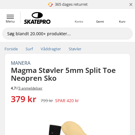
×
365 dages returret
4.8 ud af 5
Menu
Konto
Gemt
Kurv
Forside
Surf
Våddragter
Støvler
MANERA
Magma Støvler 5mm Split Toe
Neopren Sko
4,7
//
3 anmeldelser
379 kr
799 kr
SPAR
420 kr