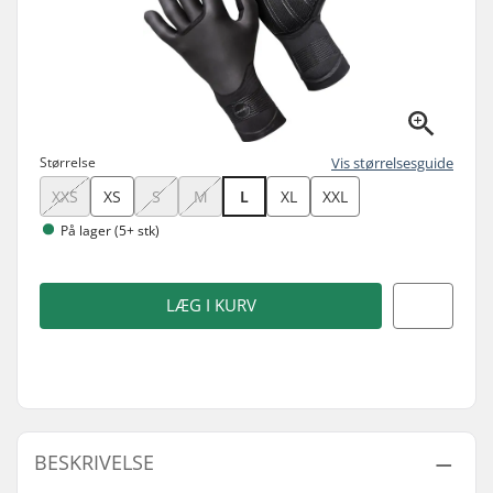
Størrelse
Vis størrelsesguide
XXS
XS
S
M
L
XL
XXL
På lager (5+ stk)
LÆG I KURV
BESKRIVELSE