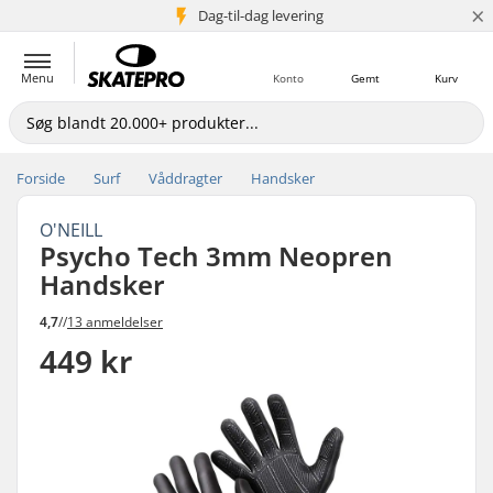
×
Dag-til-dag levering
5+ mio. kunder
Menu
Konto
Gemt
Kurv
Forside
Surf
Våddragter
Handsker
O'NEILL
Psycho Tech 3mm Neopren
Handsker
4,7
//
13 anmeldelser
449 kr