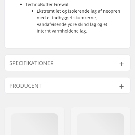
TechnoButter Firewall
Ekstremt let og isolerende lag af neopren
med et indbygget skumkerne,
Vandafvisende ydre skind lag og et
internt varmholdene lag.
SPECIFIKATIONER
Tykkelse:
3mm
PRODUCENT
Aktivitet:
Wakeboarding,
Kitesurfing, Surfing,
Navn:
B-sport A/S
Windsurfing, SUP
Adresse:
Golfvej 10
(Stand Up Paddling)
Post nr:
7400
Vandtemperatur:
14-18 °C
By:
Herning
Køn:
Mand
Land:
Danmark