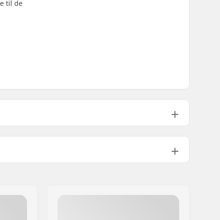
 til de
10-18 °C, < 5-10 °C
Mand