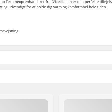
o Tech neoprenhandsker fra O'Neill, som er den perfekte tilføjelse
gt og udvendigt for at holde dig varm og komfortabel hele tiden.
ømsvejsning
Vandtemperatur:
Køn: