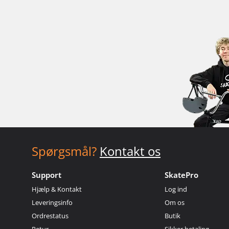
Spørgsmål?
Kontakt os
Support
SkatePro
Hjælp & Kontakt
Log ind
Leveringsinfo
Om os
Ordrestatus
Butik
Retur
Sikker betaling