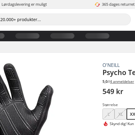
Lørdagslevering er muligt
365 dages returret
O'NEILL
Psycho T
5,0
//
4 anmeldelser
549 kr
Størrelse
L
XL
X
Skynd dig!
Kun 