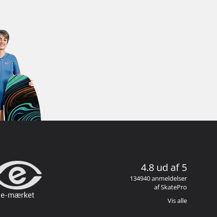
4.8 ud af 5
134940 anmeldelser
af SkatePro
Vis alle