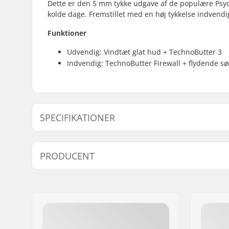
Dette er den 5 mm tykke udgave af de populære Psych
kolde dage. Fremstillet med en høj tykkelse indvendi
Funktioner
Udvendig: Vindtæt glat hud + TechnoButter 3
Indvendig: TechnoButter Firewall + flydende s
SPECIFIKATIONER
Tykkelse:
5mm
PRODUCENT
Aktivitet:
All-round
Navn:
B-sport A/S
Adresse:
Golfvej 10
Post nr:
7400
By:
Herning