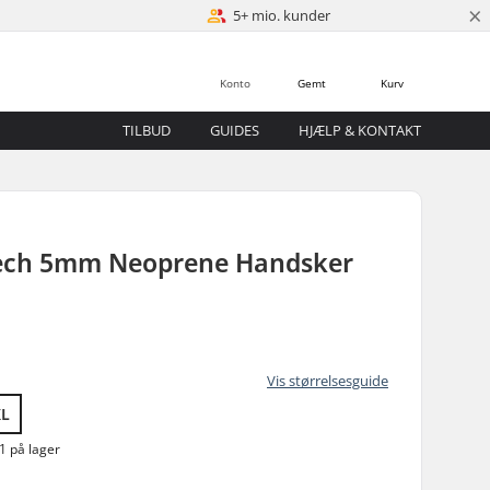
×
5+ mio. kunder
Konto
Gemt
Kurv
TILBUD
GUIDES
HJÆLP & KONTAKT
ech 5mm Neoprene Handsker
Vis størrelsesguide
XL
1 på lager