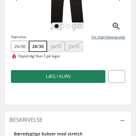
Størrelse
Vis størrelsesguide
26/30
28/30
28/32
29/30
Skynd dig!
Kun 3 på lager
LÆG I KURV
BESKRIVELSE
Bæredygtige bukser med stretch