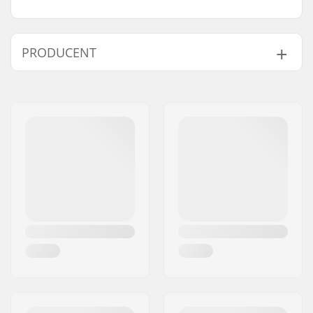
PRODUCENT
Navn:
JA-Distribution ApS
Adresse:
Sejrs Alle 2, 8240 Risskov
Post nr:
8240
By:
Risskov
Land:
Danmark