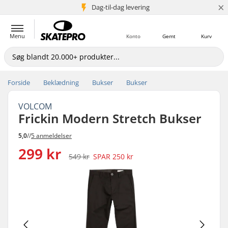
×
Dag-til-dag levering
5+ mio. kunder
Menu
Konto
Gemt
Kurv
Forside
Beklædning
Bukser
Bukser
VOLCOM
Frickin Modern Stretch Bukser
5,0
//
5 anmeldelser
299 kr
549 kr
SPAR
250 kr