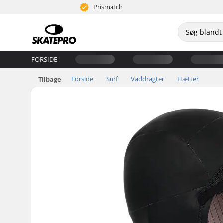
Prismatch
FORSIDE
Forside
Surf
Våddragter
Hætter
Tilbage