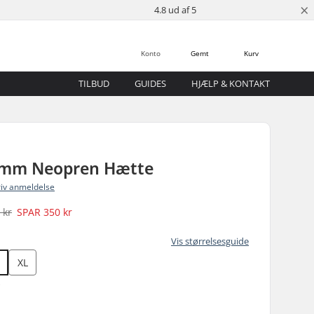
×
4.8 ud af 5
Konto
Gemt
Kurv
TILBUD
GUIDES
HJÆLP & KONTAKT
mm Neopren Hætte
riv anmeldelse
 kr
SPAR
350 kr
Vis størrelsesguide
XL
)