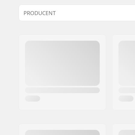
Tykkelse:
2mm
PRODUCENT
Aktivitet:
All-round
Navn:
F-ONE SAS
Adresse:
175 Route de
Post nr:
34470
By:
Pérols
Land:
Frankrig