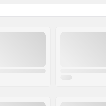
Årgang:
 la foire ZAC de la Méditerranée