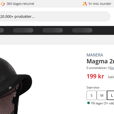
365 dages returret
5+ mio. kunder
MANERA
Magma 2
0 anmeldelser //
Sk
199 kr
549
Størrelse
S
M
L
På lager (5+ stk