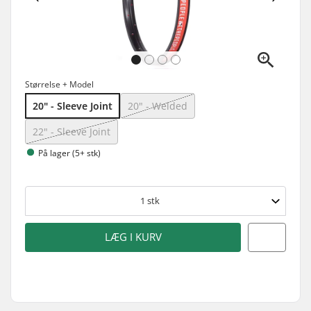
Størrelse + Model
20" - Sleeve Joint
20" - Welded
22" - Sleeve Joint
På lager (5+ stk)
1
stk
LÆG I KURV