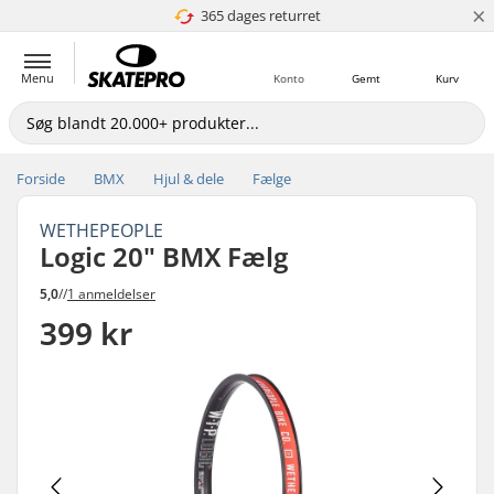
×
365 dages returret
4.8 ud af 5
Menu
Konto
Gemt
Kurv
Forside
BMX
Hjul & dele
Fælge
WETHEPEOPLE
Logic 20" BMX Fælg
5,0
//
1 anmeldelser
399 kr