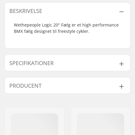
BESKRIVELSE
Wethepeople Logic 20" Fælg er et high performance
BMX fælg designet til freestyle cykler.
SPECIFIKATIONER
Hjuldiameter:
20"
PRODUCENT
Antal eger:
36
BMX Fælg type:
Dobbeltbundet fælg
Navn:
We Make Things GmbH
Vægt:
475g
Adresse:
RICHARD-BYRD-STR. 12
Post nr:
50829
By:
Köln
Land:
Tyskland