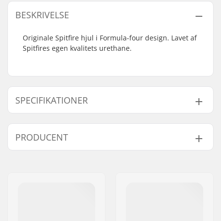
BESKRIVELSE
Originale Spitfire hjul i Formula-four design. Lavet af
Spitfires egen kvalitets urethane.
SPECIFIKATIONER
Hjuldiameter:
50mm, 51mm, 52mm,
PRODUCENT
53mm, 54mm, 55mm,
56mm, 58mm
Navn:
FINAL SUPPLIES ApS
Hjulbredde:
31mm
Adresse:
Njalsgade 19 C 2, 2300
Hjul hårdhed:
101A
København S
Hjul per pakke:
4
Post nr:
2300
By:
Copenhagen