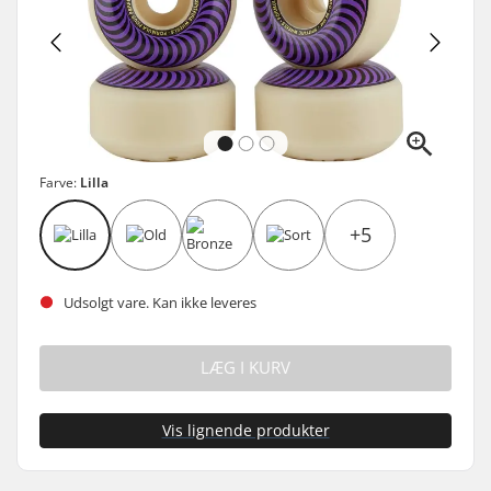
Farve:
Lilla
+5
Udsolgt vare. Kan ikke leveres
LÆG I KURV
Vis lignende produkter