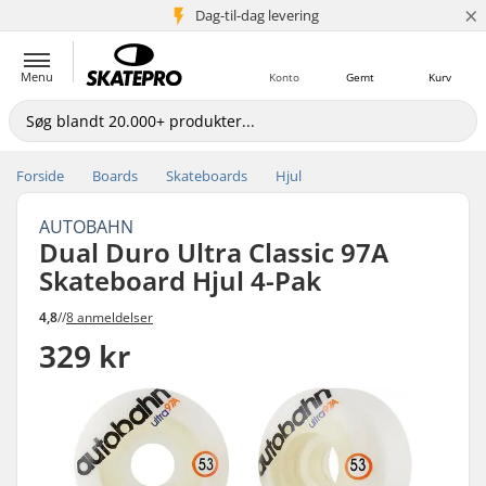
×
Dag-til-dag levering
5+ mio. kunder
Menu
Konto
Gemt
Kurv
Forside
Boards
Skateboards
Hjul
AUTOBAHN
Dual Duro Ultra Classic 97A
Skateboard Hjul 4-Pak
4,8
//
8 anmeldelser
329 kr