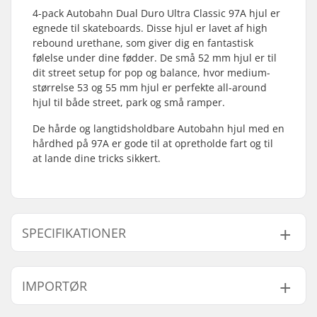
4-pack Autobahn Dual Duro Ultra Classic 97A hjul er
egnede til skateboards. Disse hjul er lavet af high
rebound urethane, som giver dig en fantastisk
følelse under dine fødder. De små 52 mm hjul er til
dit street setup for pop og balance, hvor medium-
størrelse 53 og 55 mm hjul er perfekte all-around
hjul til både street, park og små ramper.
De hårde og langtidsholdbare Autobahn hjul med en
hårdhed på 97A er gode til at opretholde fart og til
at lande dine tricks sikkert.
SPECIFIKATIONER
Hjuldiameter:
52mm, 53mm
IMPORTØR
Hjulbredde:
30mm
Hjulets Kontaktflade:
17mm