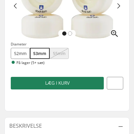
Diameter
52mm
53mm
55mm
På lager (5+ sæt)
LÆG I KURV
BESKRIVELSE