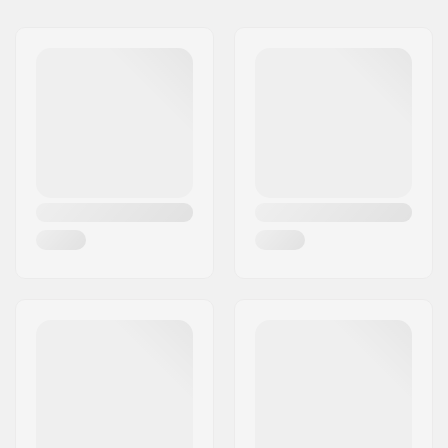
Navn:
Centrano ApS
Hjul hårdhed:
97A
Adresse:
Omega 6
Hjulmateriale:
PU støbt
Post nr:
8382
Hjul per pakke:
4
By:
Hinnerup
Land:
Danmark