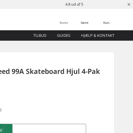
×
4.8 ud af 5
Konto
Gemt
Kurv
TILBUD
GUIDES
HJÆLP & KONTAKT
eed 99A Skateboard Hjul 4-Pak
)
V