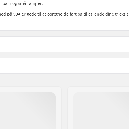
et, park og små ramper.
 på 99A er gode til at opretholde fart og til at lande dine tricks s
Hjulmateriale:
deret
Hjul per pakke:
958 Frederiksberg C