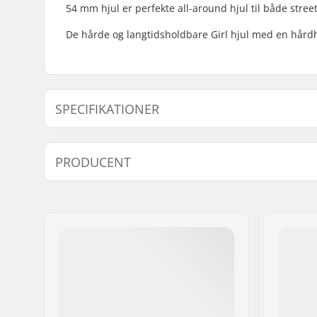
54 mm hjul er perfekte all-around hjul til både stre
De hårde og langtidsholdbare Girl hjul med en hårdhed
SPECIFIKATIONER
Hjuldiameter:
50mm
PRODUCENT
Kuglelejer:
Ikke inklu
Hjul hårdhed:
99A
Navn:
Emporium A/S
Adresse:
Rolighedsvej 20, 1
Post nr:
1958
By:
Copenhagen
Land:
Danmark