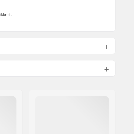
ikkert.
PU støbt
4