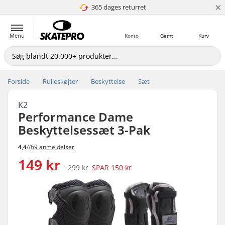
×
365 dages returret
4.8 ud af 5
Menu
Konto
Gemt
Kurv
Forside
Rulleskøjter
Beskyttelse
Sæt
K2
Performance Dame
Beskyttelsessæt 3-Pak
4,4
//
69 anmeldelser
149 kr
299 kr
SPAR
150 kr