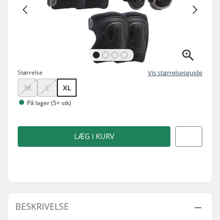
Størrelse
Vis størrelsesguide
M
L
XL
På lager (5+ stk)
LÆG I KURV
BESKRIVELSE