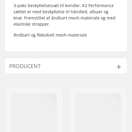
3-paks beskyttelsessæt til kvinder. K2 Performance
sættet er med beskyttelse til håndled, albuer og
knæ. Fremstillet af åndbart mesh-materiale og med
elastiske stropper.
Åndbart og fleksibelt mesh-materiale
PRODUCENT
Navn:
EOC Europe GmbH
Adresse:
Seeshaupter Str. 62
Post nr:
82377
By:
Penzberg, Deutschlan
Land:
Tyskland