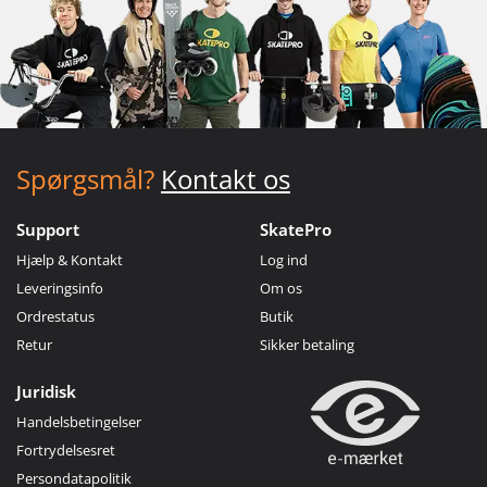
Spørgsmål?
Kontakt os
Support
SkatePro
Hjælp & Kontakt
Log ind
Leveringsinfo
Om os
Ordrestatus
Butik
Retur
Sikker betaling
Juridisk
Handelsbetingelser
Fortrydelsesret
Persondatapolitik