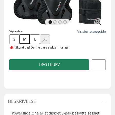
Størrelse
Vis størrelsesguide
S
M
L
XL
Skynd dig! Denne vare
sælger hurtigt
LÆG I KURV
BESKRIVELSE
Powerslide One er et diskret 3-pak beskyttelsessæt