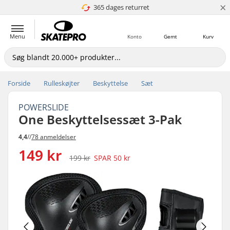
×
365 dages returret
4.8 ud af 5
Menu
Konto
Gemt
Kurv
Forside
Rulleskøjter
Beskyttelse
Sæt
POWERSLIDE
One Beskyttelsessæt 3-Pak
4,4
//
78 anmeldelser
149 kr
199 kr
SPAR
50 kr