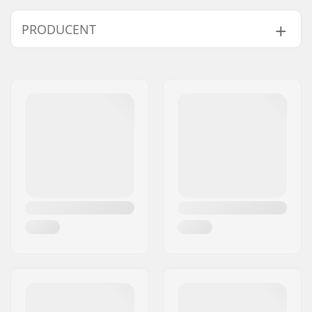
PRODUCENT
Navn:
Powerslide
Sportartikelvertriebs GmbH
Adresse:
Esbachgraben 1
Post nr:
95463
By:
Bindlach
Land:
Tyskland