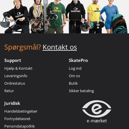
Spørgsmål?
Kontakt os
Support
SkatePro
Hjælp & Kontakt
Log ind
Leveringsinfo
Om os
Ordrestatus
Butik
Retur
Sikker betaling
Juridisk
Handelsbetingelser
Fortrydelsesret
Persondatapolitik