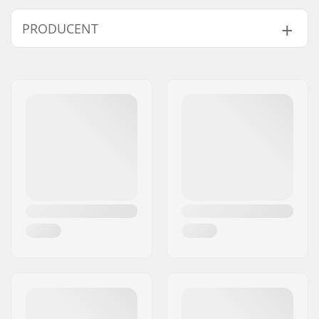
PRODUCENT
Navn:
Centrano ApS
Adresse:
Omega 6
Post nr:
8382
By:
Hinnerup
Land:
Danmark