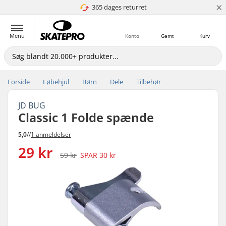
×
365 dages returret
4.8 ud af 5
Menu
Konto
Gemt
Kurv
Forside
Løbehjul
Børn
Dele
Tilbehør
JD BUG
Classic 1 Folde spænde
5,0
//
1 anmeldelser
29 kr
59 kr
SPAR
30 kr