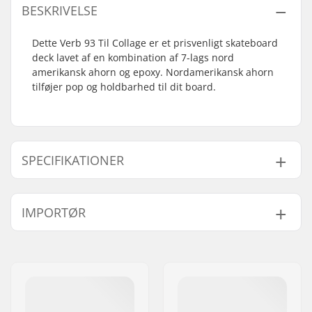
BESKRIVELSE
Dette Verb 93 Til Collage er et prisvenligt skateboard
deck lavet af en kombination af 7-lags nord
amerikansk ahorn og epoxy. Nordamerikansk ahorn
tilføjer pop og holdbarhed til dit board.
SPECIFIKATIONER
Deck bredde:
8.25" (21cm)
IMPORTØR
Deck længde:
32" (81.3cm)
Akselafstand:
14.25" (36.2cm)
Navn:
Centrano ApS
Deck materiale:
Nord Amerikansk
Adresse:
Omega 6
Ahorn, 7-ply
Post nr:
8382
Additional materials:
Epoxy
By:
Hinnerup
Konkav:
Medium