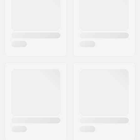
Land:
Danmark
Deck specificationer:
Dobbel kick-tail
Griptape:
Ikke inkluderet