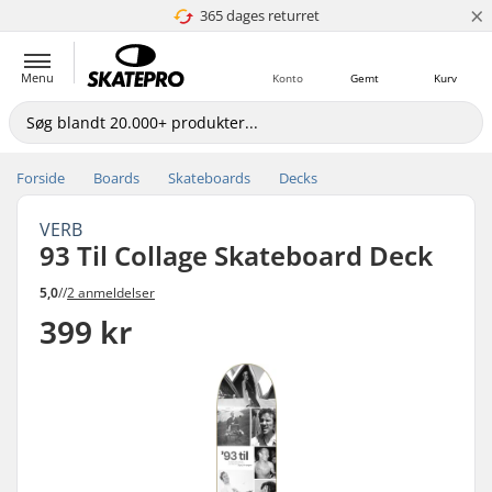
×
365 dages returret
4.8 ud af 5
Menu
Konto
Gemt
Kurv
Forside
Boards
Skateboards
Decks
VERB
93 Til Collage Skateboard Deck
5,0
//
2 anmeldelser
399 kr