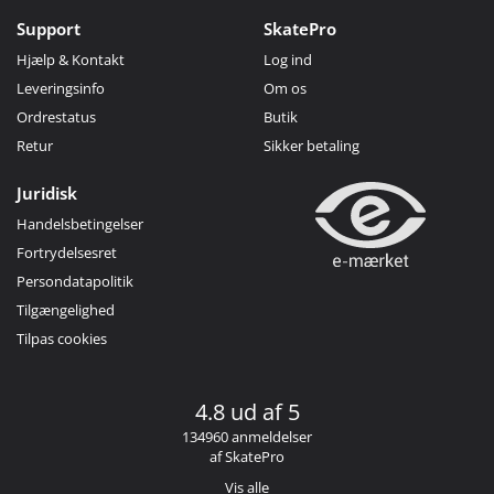
Support
SkatePro
Hjælp & Kontakt
Log ind
Leveringsinfo
Om os
Ordrestatus
Butik
Retur
Sikker betaling
Juridisk
Handelsbetingelser
Fortrydelsesret
Persondatapolitik
Tilgængelighed
Tilpas cookies
4.8 ud af 5
134960 anmeldelser
af SkatePro
Vis alle