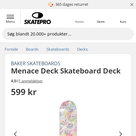
×
365 dages returret
4.8 ud af 5
Menu
Konto
Gemt
Kurv
Forside
Boards
Skateboards
Decks
BAKER SKATEBOARDS
Menace Deck Skateboard Deck
4,0
//
1 anmeldelser
599 kr