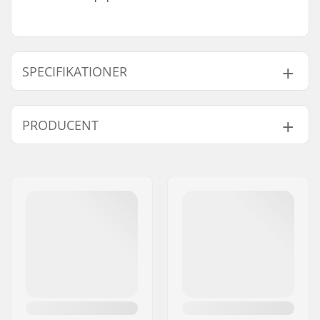
SPECIFIKATIONER
Deck bredde:
8.125" (20.6cm)
PRODUCENT
Deck længde:
31.5" (80cm)
Akselafstand:
14.25" (36.2cm)
Navn:
FINAL SUPPLIES ApS
Deck materiale:
Ahorn, 7-ply
Adresse:
Njalsgade 19 C 2, 2300
Konkav:
Medium
København S
Deck specificationer:
Dobbel kick-tail
Post nr:
2300
Griptape:
Ikke inkluderet
By:
Copenhagen
Land:
Danmark