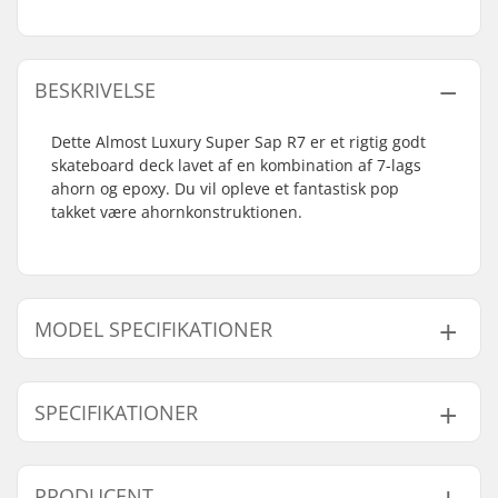
BESKRIVELSE
Dette Almost Luxury Super Sap R7 er et rigtig godt
skateboard deck lavet af en kombination af 7-lags
ahorn og epoxy. Du vil opleve et fantastisk pop
takket være ahornkonstruktionen.
MODEL SPECIFIKATIONER
Model
Deck bredde
Deck længde
Akselafstand
SPECIFIKATIONER
8"
8" (20.3cm)
31.7" (80.5cm)
14.25" (36.2c
8.25"
8.25" (21cm)
32" (81.3cm)
14.25" (36.2c
Deck materiale:
Ahorn, 7-ply
PRODUCENT
8.375"
8.375" (21.3cm)
32.2" (81.8cm)
14.25" (36.2c
Additional materials:
Epoxy