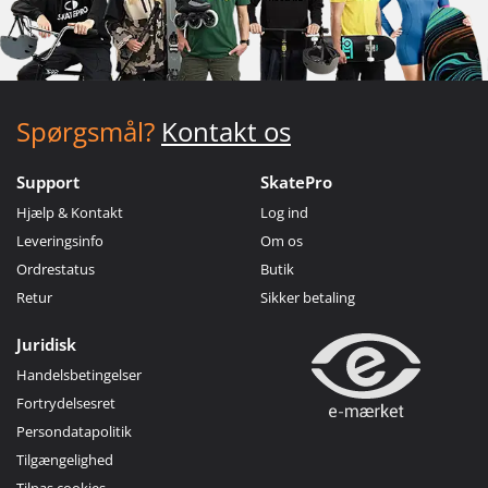
Spørgsmål?
Kontakt os
Support
SkatePro
Hjælp & Kontakt
Log ind
Leveringsinfo
Om os
Ordrestatus
Butik
Retur
Sikker betaling
Juridisk
Handelsbetingelser
Fortrydelsesret
Persondatapolitik
Tilgængelighed
Tilpas cookies