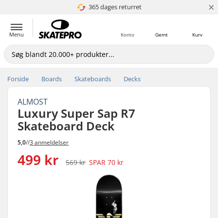
×
365 dages returret
4.8 ud af 5
Menu
Konto
Gemt
Kurv
Forside
Boards
Skateboards
Decks
ALMOST
Luxury Super Sap R7
Skateboard Deck
5,0
//
3 anmeldelser
499 kr
569 kr
SPAR
70 kr