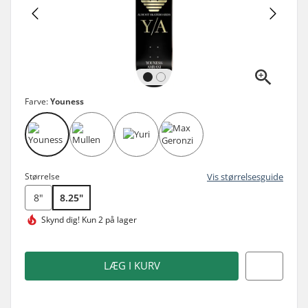
Farve:
Youness
Størrelse
Vis størrelsesguide
8"
8.25"
Skynd dig!
Kun 2 på lager
LÆG I KURV