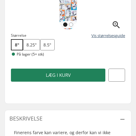
Størrelse
Vis størrelsesguide
8"
8.25"
8.5"
På lager (5+ stk)
LÆG I KURV
BESKRIVELSE
Finerens farve kan variere, og derfor kan vi ikke