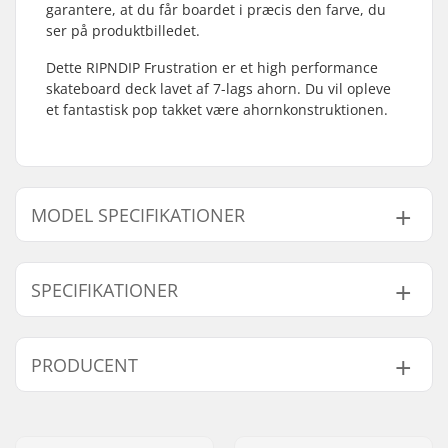
garantere, at du får boardet i præcis den farve, du
ser på produktbilledet.
Dette RIPNDIP Frustration er et high performance
skateboard deck lavet af 7-lags ahorn. Du vil opleve
et fantastisk pop takket være ahornkonstruktionen.
MODEL SPECIFIKATIONER
Model
Deck bredde
SPECIFIKATIONER
8"
8" (20.3cm)
8.25"
8.25" (21cm)
Deck længde:
31.75" (80.6cm)
PRODUCENT
8.5"
8.5" (21.6cm)
Akselafstand:
14.25" (36.2cm)
Deck materiale:
Ahorn, 7-ply
Navn:
Emporium A/S
Deck farver:
Varierende farver på
Adresse:
Rolighedsvej 20, 1958
øverste lag finer
,