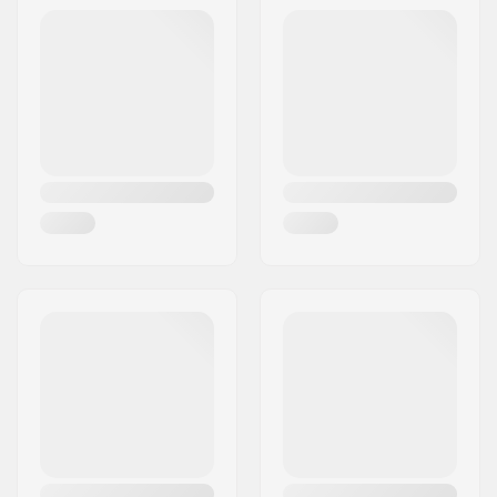
Frederiksberg C
Faste farver
Post nr:
1958
Konkav:
Lav
By:
Copenhagen
Deck specificationer:
Dobbel kick-tail
Land:
Danmark
Griptape:
Ikke inkluderet