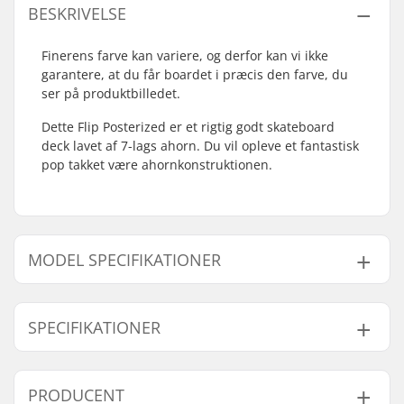
BESKRIVELSE
Finerens farve kan variere, og derfor kan vi ikke
garantere, at du får boardet i præcis den farve, du
ser på produktbilledet.
Dette Flip Posterized er et rigtig godt skateboard
deck lavet af 7-lags ahorn. Du vil opleve et fantastisk
pop takket være ahornkonstruktionen.
MODEL SPECIFIKATIONER
Model
Deck bredde
Deck længde
Akselafstand
SPECIFIKATIONER
8"
8" (20.3cm)
31.5" (80cm)
14" (35.6cm)
8.13"
8.13" (20.7cm)
32" (81.3cm)
14.22" (36.1cm)
Deck materiale:
Ahorn, 7-ply
PRODUCENT
8.25"
8.25" (21cm)
32.3" (82cm)
14.22" (36.1cm)
Deck farver:
Varierende farver på