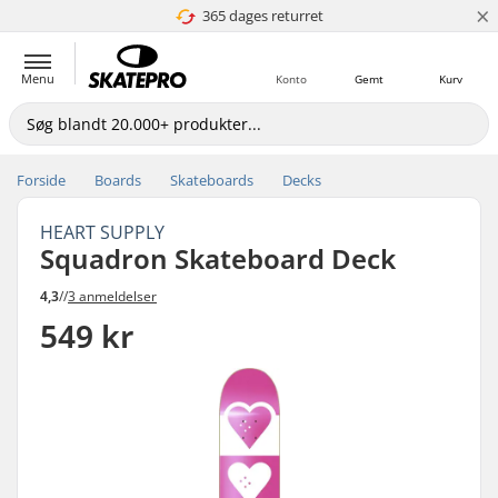
×
365 dages returret
4.8 ud af 5
Menu
Konto
Gemt
Kurv
Forside
Boards
Skateboards
Decks
HEART SUPPLY
Squadron Skateboard Deck
4,3
//
3 anmeldelser
549 kr