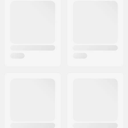
Post nr:
8382
By:
Hinnerup
Land:
Danmark