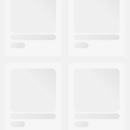
By:
Hinnerup
Headset-type:
Integrated 1 1/8"
Land:
Danmark
Forgaffel type:
Uden gevind
Deck design:
One-piece
Deck længde:
52cm (20.5")
Deck bredde:
12.2cm (4.8")
Dropout Form:
Peg-cut
Headtube vinkel:
82.5°
Konkav:
Ja
Forgaffel design:
One-piece
Bar Form:
Y-formet
Bar materiale:
Aluminium 6061
Bar ydre diameter:
35mm (Oversized)
Bar indre diameter:
28mm
Backsweep:
3°
Hjulprofil:
Rund
Hjul hårdhed:
86A
Hjul bredde:
24mm