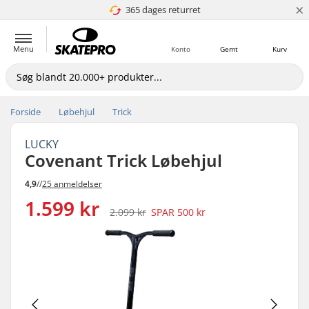
×
365 dages returret
4.8 ud af 5
Menu
Konto
Gemt
Kurv
Forside
Løbehjul
Trick
LUCKY
Covenant Trick Løbehjul
4,9
//
25 anmeldelser
1.599 kr
2.099 kr
SPAR
500 kr