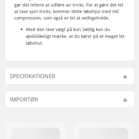
gør det lettere at udføre air tricks. For at gøre det let
at lave spin tricks, kommer dette løbehjul med IHC
compression, som også er let at vedligeholde.
Med den lave vægt på kun 3400g kan du
øjeblikkeligt mærke, at du kører på et meget let
løbehul.
SPECIFIKATIONER
Total højde:
85.5cm (33.7")
IMPORTØR
Compression type:
IHC
Hjuldiameter:
120mm
Navn:
Centrano ApS
Vægt:
3400g
Adresse:
Omega 6
Bar højde:
635mm (25")
Post nr:
8382
Bar bredde:
610mm (24")