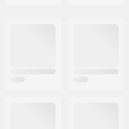
Kerne materiale:
Aluminium 6061 T6
Kernedesign:
Spoked
Aksel diameter:
8mm
Kugleleje præcision:
Ikke specificeret
Bremse type:
Flex Fender
Samling:
Delvis samlet
Anbefalet fra:
14 år
Niveau:
Avanceret
Riding Style:
Park