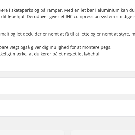
at køre i skateparks og på ramper. Med en let bar i aluminium kan du
å dit løbehjul. Derudover giver et IHC compression system smidige 
malt og let deck, der er nemt at få til at lette og er nemt at styre,
spare vægt også giver dig mulighed for at montere pegs.
eligt mærke, at du kører på et meget let løbehul.
3")
Forgaffel design:
Bar Form:
Bar materiale:
Bar ydre diameter:
.8")
Bar indre diameter: