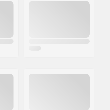
Rund
24mm
Spoked
8mm
Flex Fender
Delvis samlet
12 år
Avanceret
Park