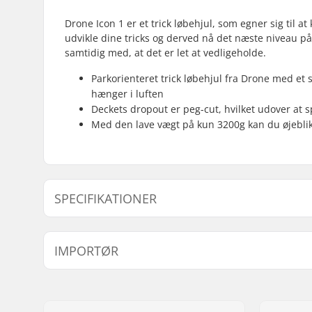
Drone Icon 1 er et trick løbehjul, som egner sig til 
udvikle dine tricks og derved nå det næste niveau p
samtidig med, at det er let at vedligeholde.
Parkorienteret trick løbehjul fra Drone med et s
hænger i luften
Deckets dropout er peg-cut, hvilket udover at 
Med den lave vægt på kun 3200g kan du øjeblikk
SPECIFIKATIONER
Total højde:
87cm (34.
IMPORTØR
Compression type:
IHC
Hjuldiameter:
120mm
Navn:
Centrano ApS
Vægt:
3200g
Adresse:
Omega 6
Bar højde:
630mm (24