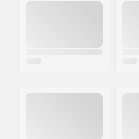
Post nr:
8382
Bar bredde:
560mm (2
By:
Hinnerup
Headset-type:
Integrated
Land:
Danmark
Forgaffel type:
Uden gev
Materiale:
Aluminium
Deck design:
One-piec
Deck længde:
49.5cm (19
Deck bredde:
12.5cm (4.
Dropout Form:
Peg-cut
Konkav:
Ja