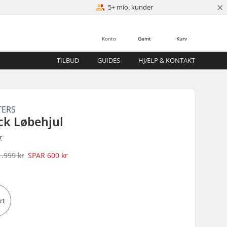
×
5+ mio. kunder
Konto
Gemt
Kurv
TILBUD
GUIDES
HJÆLP & KONTAKT
TERS
ick Løbehjul
r
1.999 kr
SPAR
600 kr