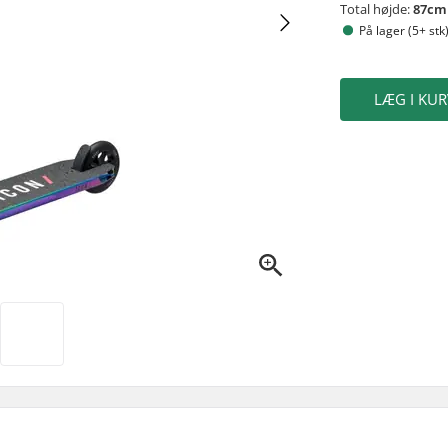
Total højde:
87cm 
På lager (5+ stk
LÆG I KUR