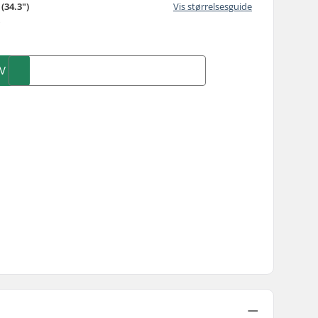
(34.3")
Vis størrelsesguide
)
V