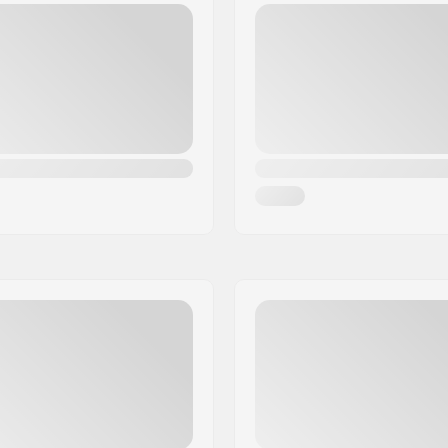
2")
Hjulprofil:
 1 1/8"
Hjul bredde:
ind
Kernedesign:
 6000 Series
Aksel diameter:
e
Bremse type:
.5")
Samling:
9")
Anbefalet fra:
Niveau:
Riding Style: