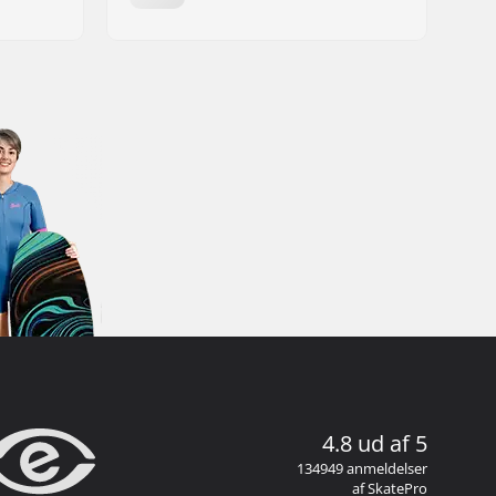
4.8 ud af 5
134949 anmeldelser
af SkatePro