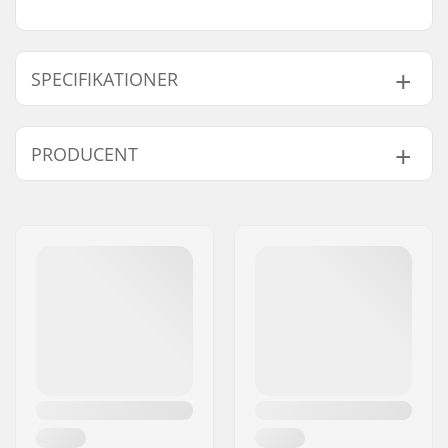
SPECIFIKATIONER
Blad Materiale:
Træ
PRODUCENT
Stav Materiale:
Træ
Navn:
CCM hockey AB
Adresse:
Gårdsvägen 13
Post nr:
SE-16970
By:
Solna
Land:
Sverige