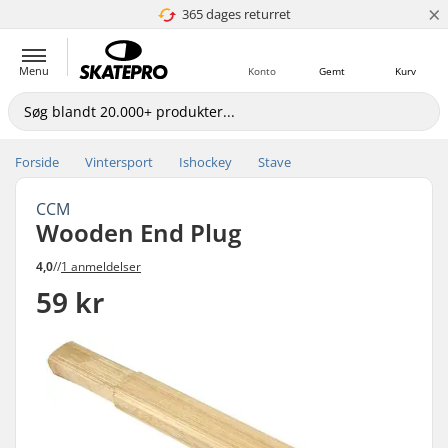
×
365 dages returret
4.8 ud af 5
Menu
Konto
Gemt
Kurv
Forside
Vintersport
Ishockey
Stave
CCM
Wooden End Plug
4,0
//
1 anmeldelser
59 kr