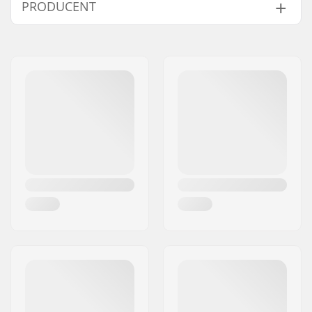
PRODUCENT
Støvlemateriale:
PU-læder
Lukkemekanisme:
Snøre
Navn:
JustSupreme ApS
Ekstra features:
TÜV approved
Adresse:
Ydervang 5
Cuff:
Høj ankelstøtte,
Post nr:
4300
Indbygget
By:
Holbæk
Klingematerial:
Stainless steel
Land:
Danmark
Slibning:
Fabriksslebet
Tåtakker:
Ja
Udskiftelige klinge:
Nej