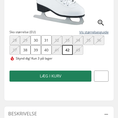
Sko størrelse (EU)
Vis størrelsesguide
28
29
30
31
32
33
34
35
36
37
38
39
40
41
42
43
Skynd dig!
Kun 3 på lager
LÆG I KURV
BESKRIVELSE