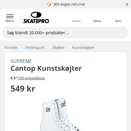
×
365 dages returret
4.8 ud af 5
Menu
Konto
Gemt
Kurv
Forside
Vintersport
Skøjter
Kunstskøjter
SUPREME
Cantop Kunstskøjter
4,5
//
106 anmeldelser
549 kr