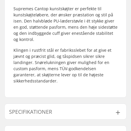
Supremes Cantop kunstskøjter er perfekte til
kunstskøjteløbere, der ønsker præstation og stil på
isen. Den halvbløde PU-læderstøvle i ét stykke giver
en god, støttende pasform, mens den høje sidestøtte
og den indbyggede cuff giver enestående stabilitet
og kontrol.
Klingen i rustfrit stål er fabriksslebet for at give et
jævnt og præcist glid, og tåspidsen sikrer sikre
landinger. Snørelukningen giver mulighed for en
custom pasform, mens TÜV-godkendelsen
garanterer, at skøjterne lever op til de højeste
sikkerhedsstandarder.
SPECIFIKATIONER
Støvle/Skal type:
Helstøbt, Semi-soft