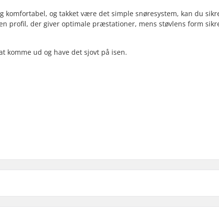
og komfortabel, og takket være det simple snøresystem, kan du sikre
n profil, der giver optimale præstationer, mens støvlens form sikr
l at komme ud og have det sjovt på isen.
Cuff: