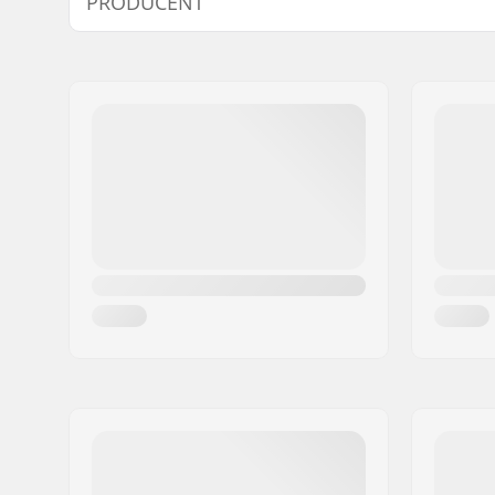
PRODUCENT
Støvlemateriale:
PU-læder,
Inderstøvle detaljer:
Vandafvi
Navn:
Roces Sports s.r.l.
Lukkemekanisme:
Snøre
Adresse:
Via G. Ferraris, 36
Inderstøvle materiale:
Textil, Me
Post nr:
31044
By:
Montebelluna
Land:
Italien