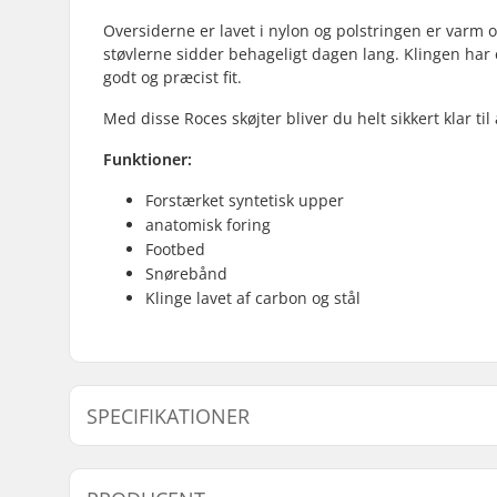
Oversiderne er lavet i nylon og polstringen er varm 
støvlerne sidder behageligt dagen lang. Klingen har e
godt og præcist fit.
Med disse Roces skøjter bliver du helt sikkert klar ti
Funktioner:
Forstærket syntetisk upper
anatomisk foring
Footbed
Snørebånd
Klinge lavet af carbon og stål
SPECIFIKATIONER
Støvle/Skal type:
Blød