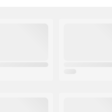
 Nylon
Klingematerial:
sende
Slibning:
Tåtakker:
sh
Udskiftelige klinge: