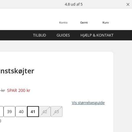
×
4.8 ud af 5
Konto
Gemt
Kurv
TILBUD
GUIDES
HJÆLP & KONTAKT
nstskøjter
 kr
SPAR
200 kr
Vis størrelsesguide
8
39
40
41
42
43
)