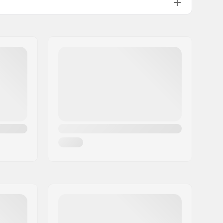
Stainless steel
Fabriksslebet
Ja
Nej