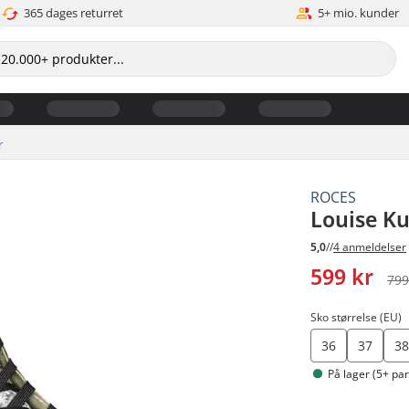
365 dages returret
5+ mio. kunder
r
ROCES
Louise Ku
5,0
//
4 anmeldelser
599 kr
799
Sko størrelse (EU)
36
37
3
På lager (5+ par