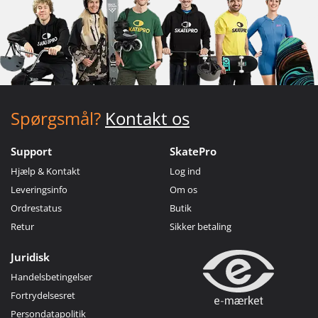
Spørgsmål?
Kontakt os
Support
SkatePro
Hjælp & Kontakt
Log ind
Leveringsinfo
Om os
Ordrestatus
Butik
Retur
Sikker betaling
Juridisk
Handelsbetingelser
Fortrydelsesret
Persondatapolitik