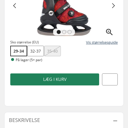
Sko størrelse (EU)
Vis størrelsesguide
29-34
32-37
35-40
På lager (5+ par)
LÆG I KURV
BESKRIVELSE