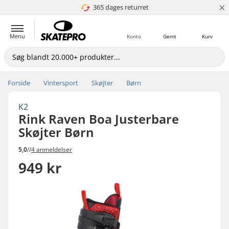
×
365 dages returret
4.8 ud af 5
Menu
Konto
Gemt
Kurv
Forside
Vintersport
Skøjter
Børn
K2
Rink Raven Boa Justerbare
Skøjter Børn
5,0
//
4 anmeldelser
949 kr