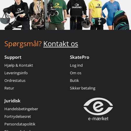
Spørgsmål?
Kontakt os
Support
SkatePro
Hjælp & Kontakt
Log ind
Leveringsinfo
Om os
Ordrestatus
Butik
Retur
Sikker betaling
Juridisk
Handelsbetingelser
Fortrydelsesret
Persondatapolitik