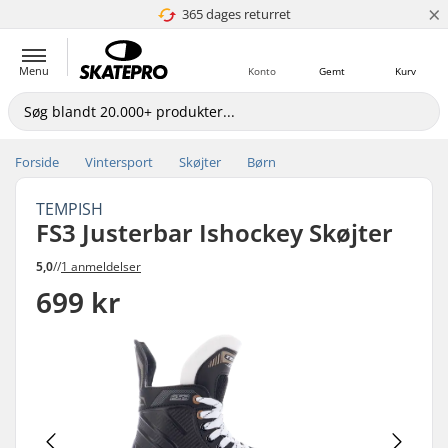
×
365 dages returret
4.8 ud af 5
Menu
Konto
Gemt
Kurv
Forside
Vintersport
Skøjter
Børn
TEMPISH
FS3 Justerbar Ishockey Skøjter
5,0
//
1 anmeldelser
699 kr