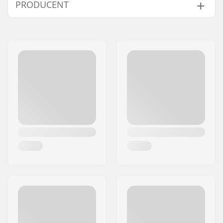
PRODUCENT
Støvle:
Støvle/Skal type:
Hård
Navn:
TEMPISH s.r.o.
Støvlemateriale:
Plast, Komposit
Adresse:
Bratrí Wolfu 495/16
Inderstøvle detaljer:
Indbygget, Anatomisk
Post nr:
779 00
udformet
By:
Olomouc
Lukkemekanisme:
Snøre
Land:
Tjekkiet
Cuff:
Stabil, Høj ankelstøtte
Klingematerial:
Stainless steel
Slibning:
Fabriksslebet
Tåtakker:
Ingen
Udskiftelige klinge:
Nej