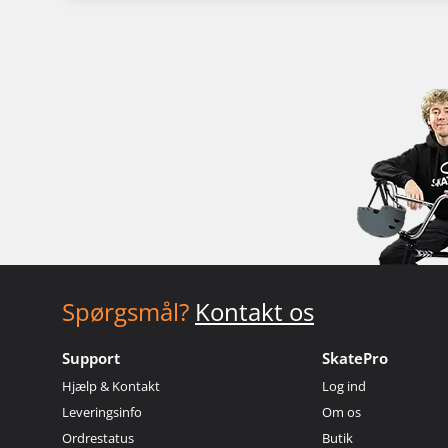
Spørgsmål?
Kontakt os
Support
SkatePro
Hjælp & Kontakt
Log ind
Leveringsinfo
Om os
Ordrestatus
Butik