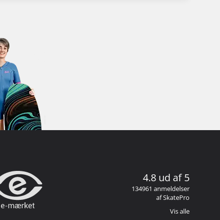
4.8 ud af 5
134961 anmeldelser
af SkatePro
Vis alle