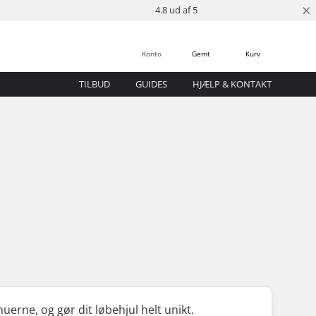
×
4.8 ud af 5
Konto
Gemt
Kurv
TILBUD
GUIDES
HJÆLP & KONTAKT
erne, og gør dit løbehjul helt unikt.