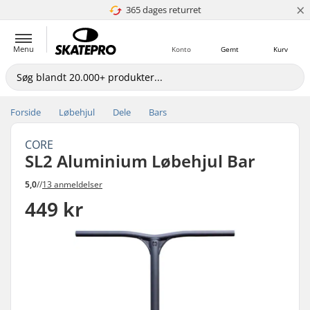
×
365 dages returret
4.8 ud af 5
Menu
Konto
Gemt
Kurv
Forside
Løbehjul
Dele
Bars
CORE
SL2 Aluminium Løbehjul Bar
5,0
//
13 anmeldelser
449 kr