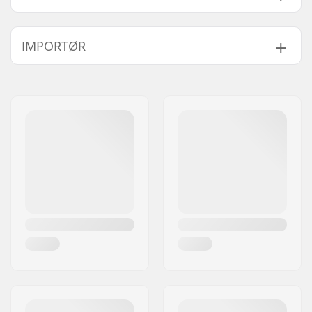
Kompatibel med:
IHC
IMPORTØR
Bar-ends kompatible
Aluminium
med:
Navn:
Centrano ApS
Bar højde:
620mm (24.4")
Adresse:
Omega 6
Bar bredde:
620mm (24.4")
Post nr:
8382
Bar materiale:
Aluminium 6061
By:
Hinnerup
Bar ydre diameter:
35mm (Oversized)
Land:
Danmark
Bar indre diameter:
28mm
Vægt:
800g
SCS Ready:
Nej
SCS adapter
Nej
medfølger:
Bar Form:
Y-formet
Compression
Nej
inkluderet: