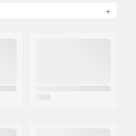
3°
83.5°
Integrated 1 1/8"
Inkluderet
Flex Fender
Inkluderet
Inkluderet
8mm
Ikke inkluderet