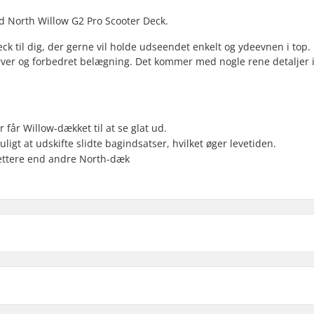
d North Willow G2 Pro Scooter Deck.
ck til dig, der gerne vil holde udseendet enkelt og ydeevnen i top.
rver og forbedret belægning. Det kommer med nogle rene detaljer 
får Willow-dækket til at se glat ud.
t at udskifte slidte bagindsatser, hvilket øger levetiden.
ettere end andre North-dæk
21.5"
de
22.5"