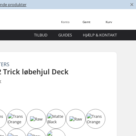
×
nende produkter
Konto
Gemt
Kurv
TILBUD
GUIDES
HJÆLP & KONTAKT
TERS
 Trick løbehjul Deck
r