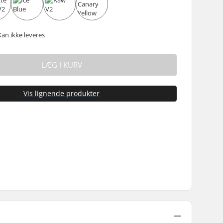
Kan ikke leveres
LÆG I KURV
Vis lignende produkter