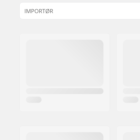
Deck bredde:
15.2cm (6"
IMPORTØR
Hjuldiameter:
100mm, 1
125mm
Navn:
Centrano ApS
Hjul bredde:
24mm, 3
Adresse:
Omega 6
Vægt:
1815g
Post nr:
8382
Bruger-niveau:
Avanceret,
By:
Hinnerup
Materiale:
Aluminium
Land:
Danmark
Materiale Behandlingskvalitet:
T6
Deck design:
One-piec
Dropout Form:
Box-cut