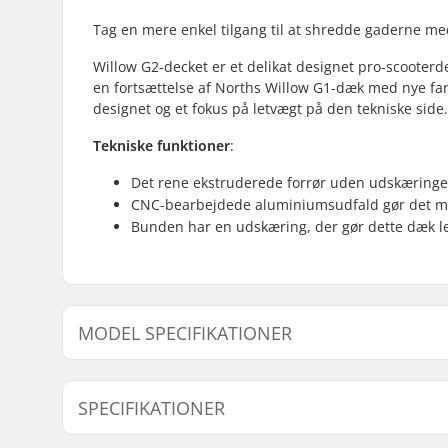
Tag en mere enkel tilgang til at shredde gaderne me
Willow G2-decket er et delikat designet pro-scooterde
en fortsættelse af Norths Willow G1-dæk med nye fa
designet og et fokus på letvægt på den tekniske side.
Tekniske funktioner
:
Det rene ekstruderede forrør uden udskæringer 
CNC-bearbejdede aluminiumsudfald gør det mulig
Bunden har en udskæring, der gør dette dæk l
MODEL SPECIFIKATIONER
Model
Deck læng
SPECIFIKATIONER