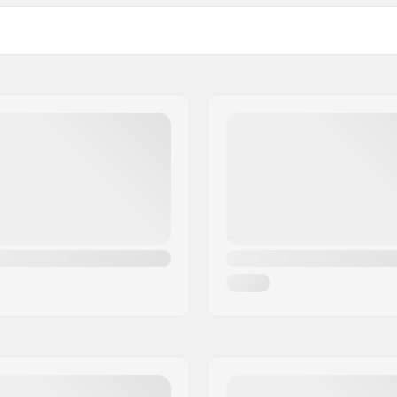
)
Konkav:
10mm, 115mm, 120mm,
Headtube vinkel:
Headset-type:
0mm
Deck spacers:
Bremse type:
 Øvet, Pro-Level
Bremse/Fender:
 6000 Series
Hjulbolt:
Aksel diameter:
e
Griptape: