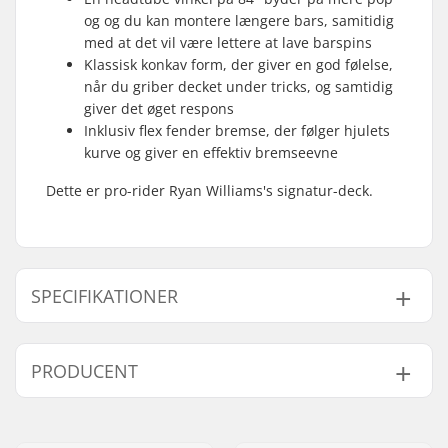
og og du kan montere længere bars, samitidig
med at det vil være lettere at lave barspins
Klassisk konkav form, der giver en god følelse,
når du griber decket under tricks, og samtidig
giver det øget respons
Inklusiv flex fender bremse, der følger hjulets
kurve og giver en effektiv bremseevne
Dette er pro-rider Ryan Williams's signatur-deck.
SPECIFIKATIONER
Deck bredde:
13cm (5.1")
PRODUCENT
Deck længde:
50cm (19.7")
Hjuldiameter:
110mm, 120mm
Navn:
Centrano
Hjul bredde:
24mm
Adresse:
Omega 6