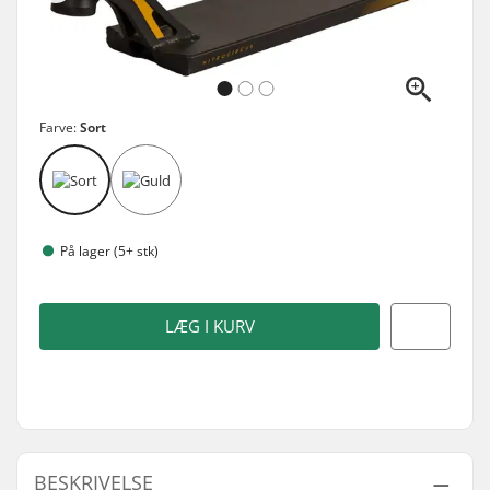
Farve:
Sort
På lager (5+ stk)
LÆG I KURV
BESKRIVELSE