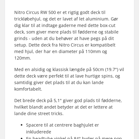
Nitro Circus RW 500 er et rigtig godt deck til
trickløbehjul, og det er lavet af let aluminium. Gør
dig klar til at indtage gaderne med dette box-cut
deck, som giver mere plads til fødderne og stabile
grinds - uden at du behøver at have pegs på dit
setup. Dette deck fra Nitro Circus er kompatibelt
med hjul, der har en diameter på 110mm og
120mm.
Med en alsidig og klassisk længde på 50cm (19.7") vil
dette deck være perfekt til at lave hurtige spins, og
samtidig giver det plads til at du kan lande
komfortabelt.
Det brede deck på 5,1" giver god plads til fødderne,
hvilket blandt andet betyder at det er lettere at
lande dine street tricks.
Spacere til at centrere baghjulet er
inkluderede
En headtube vinkel på 84° byder på mere pop