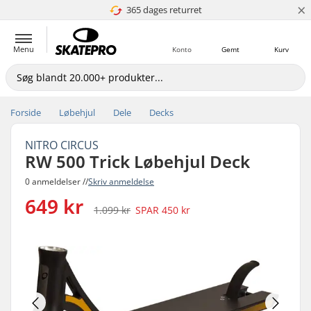
×
365 dages returret
4.8 ud af 5
Menu
Konto
Gemt
Kurv
Forside
Løbehjul
Dele
Decks
NITRO CIRCUS
RW 500 Trick Løbehjul Deck
0 anmeldelser //
Skriv anmeldelse
649 kr
1.099 kr
SPAR
450 kr