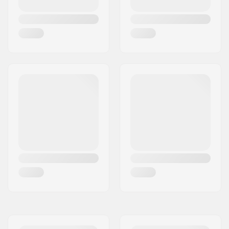
Headset-type:
Integrated 1 1/8"
Deck spacers:
Inkluderet
Bremse type:
Flex Fender
Bremse/Fender:
Inkluderet
Hjulbolt:
Inkluderet
Aksel diameter:
8mm
Griptape:
Inkluderet