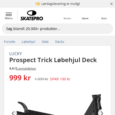
×
Lørdagslevering er muligt
5+ mio. kunder
Menu
Konto
Gemt
Kurv
Forside
Løbehjul
Dele
Decks
LUCKY
Prospect Trick Løbehjul Deck
4,4
//
8 anmeldelser
999 kr
1.099 kr
SPAR
100 kr