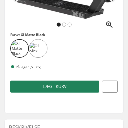
Farve:
Xl Matte Black
På lager (5+ stk)
LÆG I KURV
BESKRIVELSE