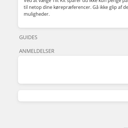
Ved at vælge Tilt Kit sparer du ikke kun penge p
til netop dine kørepræferencer. Gå ikke glip af de
muligheder.
GUIDES
ANMELDELSER