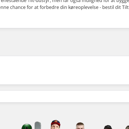
å enestående Tilt-udstyr, men får også mulighed for at bygg
nne chance for at forbedre din køreoplevelse - bestil dit Tilt