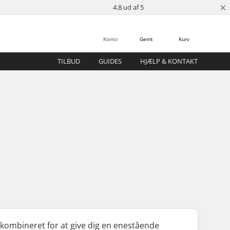
×
4.8 ud af 5
Konto
Gemt
Kurv
TILBUD
GUIDES
HJÆLP & KONTAKT
tet kombineret for at give dig en enestående