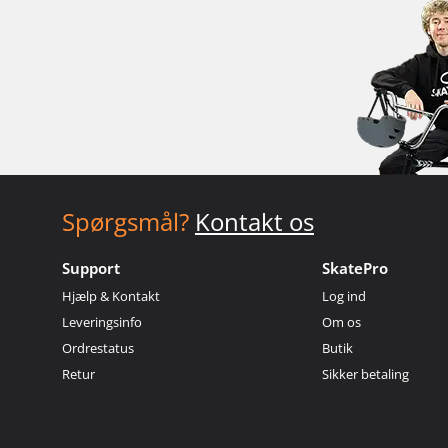
Spørgsmål?
Kontakt os
Support
SkatePro
Hjælp & Kontakt
Log ind
Leveringsinfo
Om os
Ordrestatus
Butik
Retur
Sikker betaling