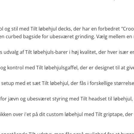
ol og stil med Tilt løbehjul decks, der har en forbedret "Cr
 curbed bagside for ubesværet grinding. Vælg mellem en ræk
es udvalg af Tilt løbehjuls-barer i høj kvalitet, der hver især
 og kontrol med Tilt løbehjulsgaffel, der er designet til at gi
 setup med et sæt Tilt løbehjul, der fås i forskellige størrelse
 for jævn og ubesværet styring med Tilt headset til løbehjul, d
ikken over i'et på dit custom løbehjul med Tilt griptape, de