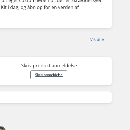
e dit eget custom løbehjul, der er skræddersyet
 Kit i dag, og åbn op for en verden af
Vis alle
Skriv produkt anmeldelse
Skriv anmeldelse