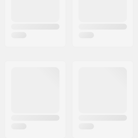
Frame Spacer type:
Indbygget
Compression
Nej
inkluderet:
Starnut:
Indbygget
Kompression Bolt:
Ikke inkluderet