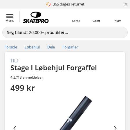
×
365 dages returret
4.8 ud af 5
Menu
Konto
Gemt
Kurv
Forside
Løbehjul
Dele
Forgafler
TILT
Stage I Løbehjul Forgaffel
4,5
//
13 anmeldelser
499 kr