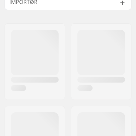
IMPORTØR
120mm
Kompatibel med:
Standard HIC, SCS
Navn:
Centrano ApS
Hjul bredde:
24mm, 30mm
Adresse:
Omega 6
Forgaffel længde:
150mm
Post nr:
8382
Vægt:
333g
By:
Hinnerup
Forgaffel design:
One-piece
Land:
Danmark
Hjulprofil:
Rund
Forgaffel type:
Uden gevind
C-ring:
Ikke inkluderet
Materiale:
Aluminium 6000
Series
Crown race:
Indbygget
Materiale
T6
Behandlingskvalitet:
Hjul offset:
10mm
Hjulbolt:
Inkluderet
Aksel diameter:
8mm