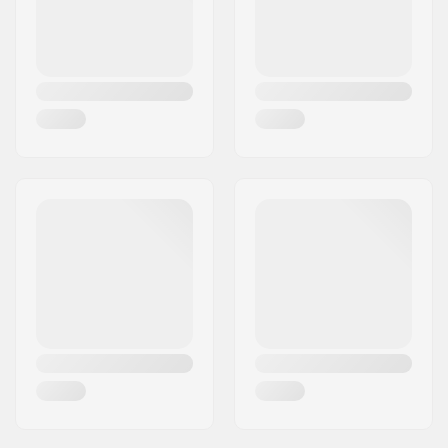
Starnut:
Ikke inkluderet
Kompression Bolt:
SCS
Compression Bolt
30mm
længde:
Shim længde:
35mm