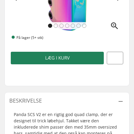
På lager (5+ stk)
LÆG I KURV
BESKRIVELSE
Panda SCS V2 er en rigtig god quad clamp, der er
designet til trick løbehjul. Takket være den
inkluderede shim passer den med 35mm oversized
bars, samtidig med at den også kan monteres på