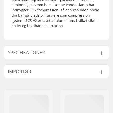
almindelige 32mm bars. Denne Panda clamp har
indbygget SCS compression, så den kan både holde
din bar på plads og fungere som compression-
system. SCS V2 er lavet af aluminium, hvilket sikrer
en let og holdbar konstruktion.
SPECIFIKATIONER
Clamp indre
32mm (Regular),
IMPORTØR
diameter:
35mm (Oversized)
Clamp størrelse:
Quad
Navn:
Centrano ApS
Shim:
Inkluderet
Adresse:
Omega 6
Vægt:
207g
Post nr:
8382
Compression
SCS
By:
Hinnerup
inkluderet:
Land:
Danmark
Materiale:
Aluminium