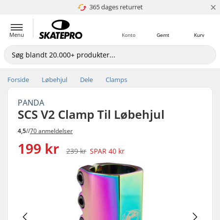
×
365 dages returret
4.8 ud af 5
Menu
Konto
Gemt
Kurv
Forside
Løbehjul
Dele
Clamps
PANDA
SCS V2 Clamp Til Løbehjul
4,5
//
70 anmeldelser
199 kr
239 kr
SPAR
40 kr