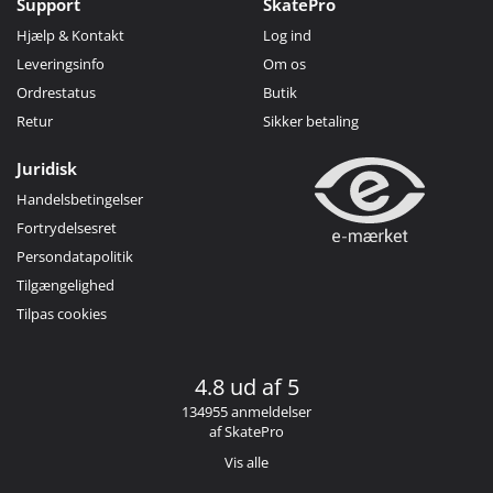
Support
SkatePro
Hjælp & Kontakt
Log ind
Leveringsinfo
Om os
Ordrestatus
Butik
Retur
Sikker betaling
Juridisk
Handelsbetingelser
Fortrydelsesret
Persondatapolitik
Tilgængelighed
Tilpas cookies
4.8 ud af 5
134955 anmeldelser
af SkatePro
Vis alle