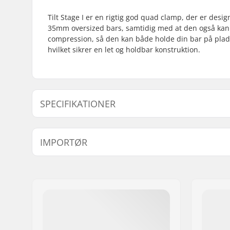
Tilt Stage I er en rigtig god quad clamp, der er desi
35mm oversized bars, samtidig med at den også kan
compression, så den kan både holde din bar på plad
hvilket sikrer en let og holdbar konstruktion.
SPECIFIKATIONER
Clamp indre diameter:
32mm (Reg
IMPORTØR
Clamp størrelse:
Quad
Shim:
Inkludere
Navn:
Centrano ApS
Vægt:
235g
Adresse:
Omega 6
Compression inkluderet:
SCS
Post nr:
8382
Materiale:
Aluminiu
By:
Hinnerup
Land:
Danmark