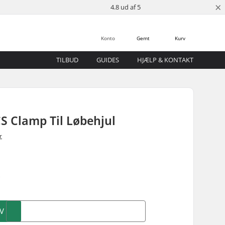
×
4.8 ud af 5
Konto
Gemt
Kurv
TILBUD
GUIDES
HJÆLP & KONTAKT
CS Clamp Til Løbehjul
r
)
V