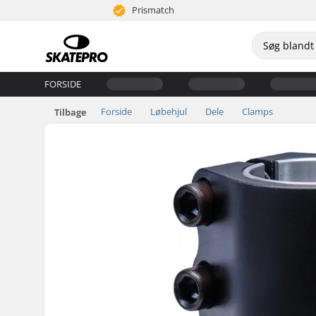
Prismatch
FORSIDE
Forside
Løbehjul
Dele
Clamps
Tilbage