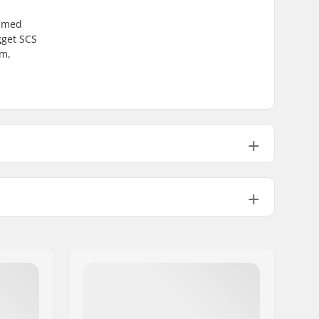
n med
gget SCS
um,
Ikke inkluderet
Inkluderet
r:
8mm
:
30mm
38mm