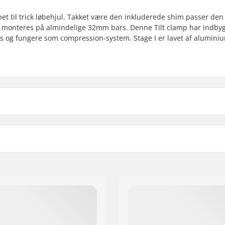
gnet til trick løbehjul. Takket være den inkluderede shim passer de
 monteres på almindelige 32mm bars. Denne Tilt clamp har indby
s og fungere som compression-system. Stage I er lavet af alumini
ular), 35mm (Oversized)
Starnut:
Kompression Bolt:
t
Compression bolt diamete
Compression Bolt længde
Shim længde:
m